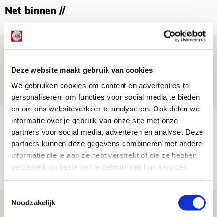
Net binnen //
Brandt: ‘Ajax en Cruijff bleven door
mijn hoofd spoken’
Deze website maakt gebruik van cookies
07 AUGUSTUS 2026 - 20:02
We gebruiken cookies om content en advertenties te
NIEUWS
personaliseren, om functies voor social media te bieden
en om ons websiteverkeer te analyseren. Ook delen we
Míchel geeft blessure-update en
informatie over je gebruik van onze site met onze
partners voor social media, adverteren en analyse. Deze
spreekt over Godts, Baas en
partners kunnen deze gegevens combineren met andere
aanwinsten
informatie die je aan ze hebt verstrekt of die ze hebben
07 AUGUSTUS 2026 - 14:13
verzameld op basis van je gebruik van hun services.
NIEUWS
Toestemmingsselectie
Noodzakelijk
Volop enthousiasme in fotoverslag van