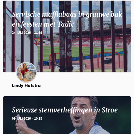
Servische maffiabaas in grauwe bak
en feesten met Tadic
24 JULI 2026 - 11:59
Lindy Hofstra
Serieuze stemverheffingen in Stroe
09 JULI 2026 - 10:15