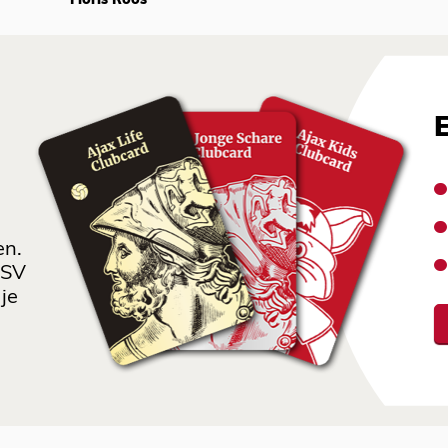
Floris Roos
en.
 SV
je