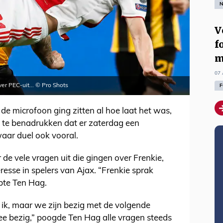
N
V
f
m
07 
er PEC-uit... © Pro Shots
F
 de microfoon ging zitten al hoe laat het was,
 te benadrukken dat er zaterdag een
waar duel ook vooral.
de vele vragen uit die gingen over Frenkie,
esse in spelers van Ajax. “Frenkie sprak
apte Ten Hag.
t ik, maar we zijn bezig met de volgende
ee bezig,” poogde Ten Hag alle vragen steeds