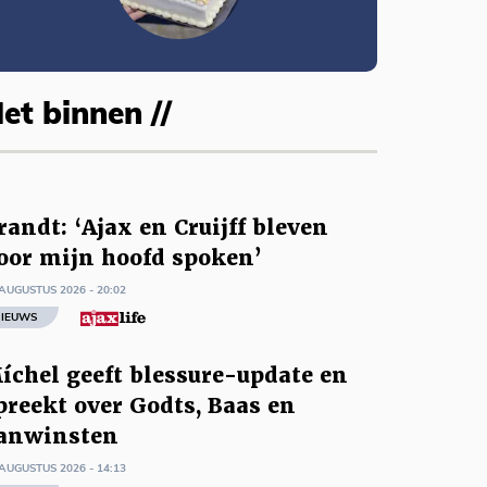
et binnen //
randt: ‘Ajax en Cruijff bleven
oor mijn hoofd spoken’
AUGUSTUS 2026 - 20:02
IEUWS
íchel geeft blessure-update en
preekt over Godts, Baas en
anwinsten
AUGUSTUS 2026 - 14:13