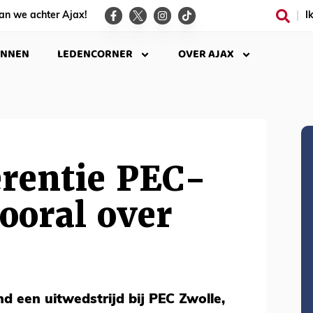
an we achter Ajax!
I
INNEN
LEDENCORNER
OVER AJAX
erentie PEC-
vooral over
d een uitwedstrijd bij PEC Zwolle,