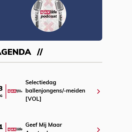
AGENDA
Selectiedag
3
ballenjongens/-meiden
G
[VOL]
Geef Mij Maar
1