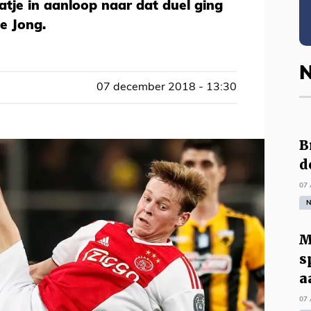
atje in aanloop naar dat duel ging
e Jong.
N
07 december 2018 - 13:30
B
d
07 
N
M
s
a
07 