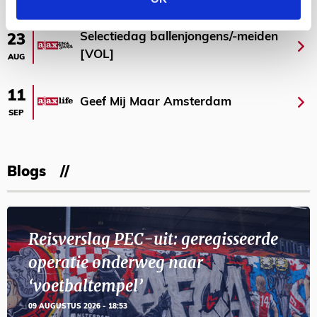
Selectiedag ballenjongens/-meiden
23
[VOL]
AUG
11
Geef Mij Maar Amsterdam
SEP
Blogs
Reisverslag PEC-uit: geregisseerde
operatie onderweg naar
‘voetbaltempel’
09 AUGUSTUS 2026 - 18:53