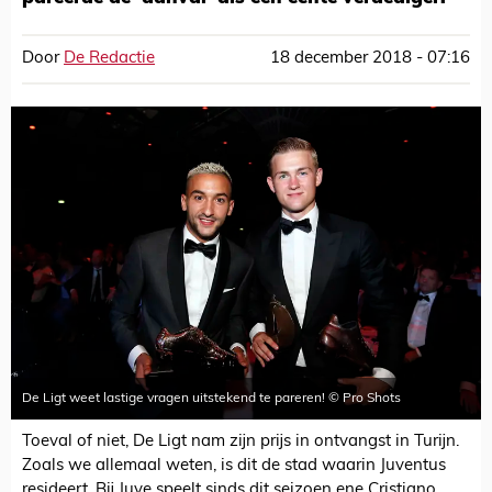
Door
De Redactie
18 december 2018 - 07:16
De Ligt weet lastige vragen uitstekend te pareren! © Pro Shots
Toeval of niet, De Ligt nam zijn prijs in ontvangst in Turijn.
Zoals we allemaal weten, is dit de stad waarin Juventus
resideert. Bij Juve speelt sinds dit seizoen ene Cristiano