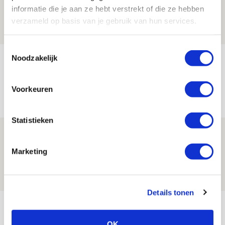
‘voetbaltempel’
informatie die je aan ze hebt verstrekt of die ze hebben
09 AUGUSTUS 2026 - 18:53
verzameld op basis van je gebruik van hun services.
BLOG
Toestemmingsselectie
Noodzakelijk
Brandt heeft veel vertrouwen in Ajax
dat steeds beter wordt
Voorkeuren
09 AUGUSTUS 2026 - 18:14
NIEUWS
Statistieken
Míchel: ‘Mentaliteit werd beter nadat
ik wissels erin bracht’
Marketing
09 AUGUSTUS 2026 - 18:14
NIEUWS
Details tonen
Bekijk meer
AGENDA
OK