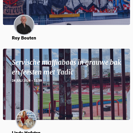
Roy Bouten
Servische maffiabaas in grauwe bak
en feesten met Tadic
24 JULI 2026 - 11:59