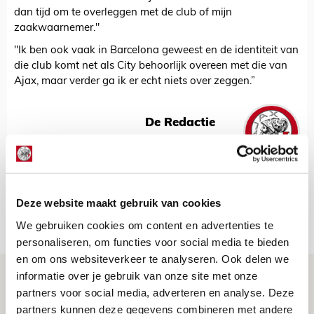
dan tijd om te overleggen met de club of mijn
zaakwaarnemer."
"Ik ben ook vaak in Barcelona geweest en de identiteit van
die club komt net als City behoorlijk overeen met die van
Ajax, maar verder ga ik er echt niets over zeggen.”
De Redactie
Bekijk alle berichten van De Redactie
Deze website maakt gebruik van cookies
Net binnen //
We gebruiken cookies om content en advertenties te
personaliseren, om functies voor social media te bieden
en om ons websiteverkeer te analyseren. Ook delen we
Reisverslag PEC-uit: geregisseerde
informatie over je gebruik van onze site met onze
partners voor social media, adverteren en analyse. Deze
operatie onderweg naar
partners kunnen deze gegevens combineren met andere