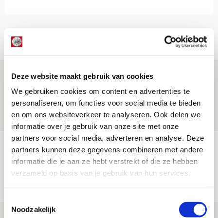
Net binnen //
Drie dingen die je moet weten over PEC
Deze website maakt gebruik van cookies
Zwolle - Ajax
We gebruiken cookies om content en advertenties te
personaliseren, om functies voor social media te bieden
08 AUGUSTUS 2026 - 12:32
en om ons websiteverkeer te analyseren. Ook delen we
NIEUWS
informatie over je gebruik van onze site met onze
partners voor social media, adverteren en analyse. Deze
Míchels elf: met welke formatie begin
partners kunnen deze gegevens combineren met andere
jij aan nieuw eredivisieseizoen?
informatie die je aan ze hebt verstrekt of die ze hebben
verzameld op basis van je gebruik van hun services.
08 AUGUSTUS 2026 - 11:34
NIEUWS
Toestemmingsselectie
Noodzakelijk