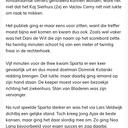
Amsterdamse treffers genoteerd kunnen worden, ware het
niet dat het Kaj Sierhuis (2x) en Vaclav Cerny nét niet lukte
om raak te mikken.
Het publiek ging er maar eens voor zitten, want die treffer
moest bijna wel komen en kwam dus ook. Zoals wel vaker
was het Dani de Wit die zijn naam op het scorebord zette.
Na twintig minuten schoot hij van een meter of twintig
fraai in de rechterhoek.
Vijf minuten voor de thee kwam Sparta er een keer
gevaarlijk uit en dus moest doelman Dominik Kotarski
redding brengen. Dat lukte, maar daarbij ging iemand op
zijn hand staan. De keeper moest voor een bezoekje
richting het ziekenhuis. Stan van Bladeren was zijn
vervanger.
Na rust speelde Sparta sterker en was het via Lars Veldwijk
dichtbij een gelijke stand. Toch kreeg Jong Ajax de beste
kansen, maar ging het daar slordig mee om. Zo ging Noa
Lang bijvoorbeeld voor eigen succes en zag daarbij