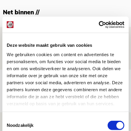
Net binnen //
Drie dingen die je moet weten over
Ajax - Shelbourne
Deze website maakt gebruik van cookies
We gebruiken cookies om content en advertenties te
06 AUGUSTUS 2026 - 09:33
personaliseren, om functies voor social media te bieden
NIEUWS
en om ons websiteverkeer te analyseren. Ook delen we
informatie over je gebruik van onze site met onze
Ter Stegen over uitdagingen en
partners voor social media, adverteren en analyse. Deze
leidersrol bij Ajax
partners kunnen deze gegevens combineren met andere
informatie die je aan ze hebt verstrekt of die ze hebben
05 AUGUSTUS 2026 - 20:00
verzameld op basis van je gebruik van hun services.
NIEUWS
Toestemmingsselectie
Míchels elf: zie jij al rol voor
Noodzakelijk
aanwinsten in thuisduel met