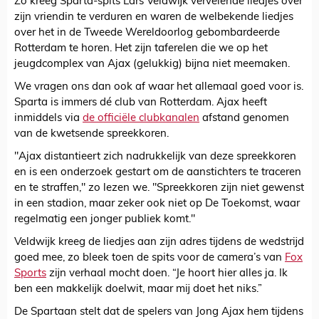
Zo kreeg Sparta-spits Lars Veldwijk vervelende liedjes over
zijn vriendin te verduren en waren de welbekende liedjes
over het in de Tweede Wereldoorlog gebombardeerde
Rotterdam te horen. Het zijn taferelen die we op het
jeugdcomplex van Ajax (gelukkig) bijna niet meemaken.
We vragen ons dan ook af waar het allemaal goed voor is.
Sparta is immers dé club van Rotterdam. Ajax heeft
inmiddels via
de officiële clubkanalen
afstand genomen
van de kwetsende spreekkoren.
"Ajax distantieert zich nadrukkelijk van deze spreekkoren
en is een onderzoek gestart om de aanstichters te traceren
en te straffen," zo lezen we. "Spreekkoren zijn niet gewenst
in een stadion, maar zeker ook niet op De Toekomst, waar
regelmatig een jonger publiek komt."
Veldwijk kreeg de liedjes aan zijn adres tijdens de wedstrijd
goed mee, zo bleek toen de spits voor de camera’s van
Fox
Sports
zijn verhaal mocht doen. “Je hoort hier alles ja. Ik
ben een makkelijk doelwit, maar mij doet het niks.”
De Spartaan stelt dat de spelers van Jong Ajax hem tijdens