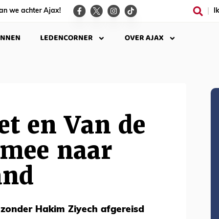
an we achter Ajax!
I
INNEN
LEDENCORNER
OVER AJAX
et en Van de
 mee naar
and
zonder Hakim Ziyech afgereisd