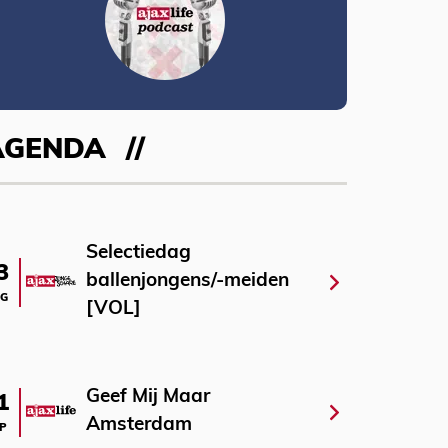
AGENDA
Selectiedag
3
ballenjongens/-meiden
G
[VOL]
Geef Mij Maar
1
Amsterdam
P