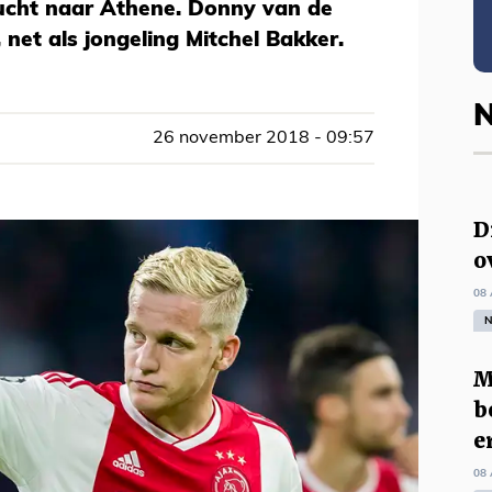
lucht naar Athene. Donny van de
, net als jongeling Mitchel Bakker.
N
26 november 2018 - 09:57
D
o
08 
N
M
b
e
08 