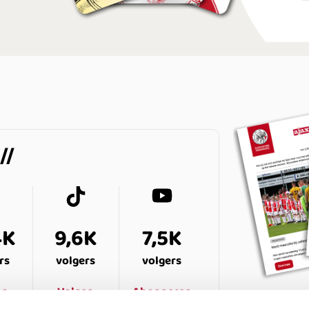
4K
9,6K
7,5K
rs
volgers
volgers
en
Volgen
Abonneren