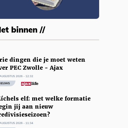
et binnen //
rie dingen die je moet weten
ver PEC Zwolle - Ajax
AUGUSTUS 2026 - 12:32
IEUWS
íchels elf: met welke formatie
egin jij aan nieuw
redivisieseizoen?
AUGUSTUS 2026 - 11:34