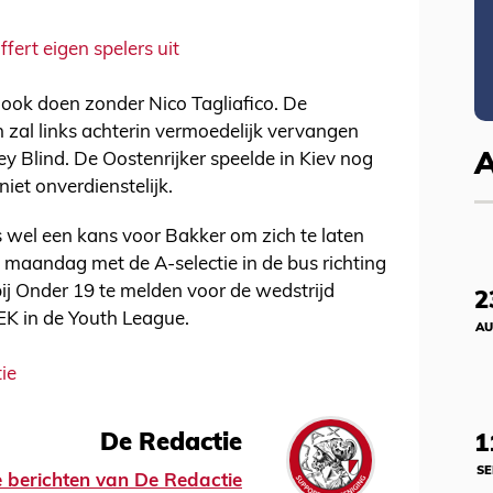
ert eigen spelers uit
 ook doen zonder Nico Tagliafico. De
en zal links achterin vermoedelijk vervangen
 Blind. De Oostenrijker speelde in Kiev nog
niet onverdienstelijk.
s wel een kans voor Bakker om zich te laten
e maandag met de A-selectie in de bus richting
 bij Onder 19 te melden voor de wedstrijd
2
EK in de Youth League.
AU
tie
De Redactie
1
SE
le berichten van De Redactie