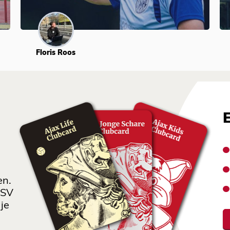
Floris Roos
en.
 SV
je