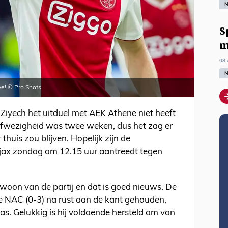
N
S
m
08 
N
e! © Pro Shots
 Ziyech het uitduel met AEK Athene niet heeft
afwezigheid was twee weken, dus het zag er
 thuis zou blijven. Hopelijk zijn de
Ajax zondag om 12.15 uur aantreedt tegen
woon van de partij en dat is goed nieuws. De
e NAC (0-3) na rust aan de kant gehouden,
was. Gelukkig is hij voldoende hersteld om van