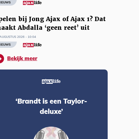
IEUWS
pelen bij Jong Ajax of Ajax 1? Dat
aakt Abdalla ‘geen reet’ uit
AUGUSTUS 2026 - 10:04
IEUWS
Bekijk meer
‘Brandt is een Taylor-
deluxe’