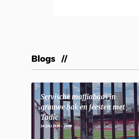
Blogs
Servische maffiabaas in
grauwe bak en feesten met
Tadic
24 JULI 2026 - 11:59