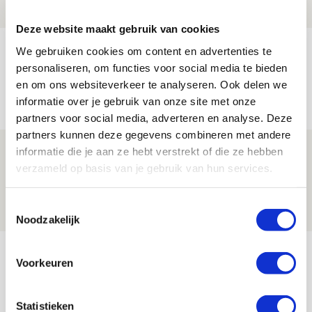
NIEUWS
Deze website maakt gebruik van cookies
Míchels elf: met welke formatie begin
We gebruiken cookies om content en advertenties te
personaliseren, om functies voor social media te bieden
jij aan nieuw eredivisieseizoen?
en om ons websiteverkeer te analyseren. Ook delen we
08 AUGUSTUS 2026 - 11:34
informatie over je gebruik van onze site met onze
NIEUWS
partners voor social media, adverteren en analyse. Deze
partners kunnen deze gegevens combineren met andere
Spelen bij Jong Ajax of Ajax 1? Dat
informatie die je aan ze hebt verstrekt of die ze hebben
verzameld op basis van je gebruik van hun services.
maakt Abdalla ‘geen reet’ uit
08 AUGUSTUS 2026 - 10:04
Toestemmingsselectie
NIEUWS
Noodzakelijk
Bekijk meer
Voorkeuren
AGENDA
Statistieken