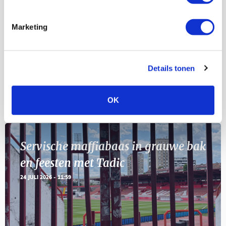
Selectiedag ballenjongens/-meiden
23
[VOL]
AUG
Marketing
11
Geef Mij Maar Amsterdam
SEP
Details tonen
Blogs
OK
Servische maffiabaas in grauwe bak
en feesten met Tadic
24 JULI 2026 - 11:59