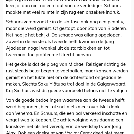
keer, al dan niet na een fout van de verdediger. Schuurs
maakte met veel ruimte in zijn rug een onzekere indruk.
Schuurs veroorzaakte in de slotfase ook nog een penalty,
maar die werd gemist. Of gestopt, door Stan van Bladeren.
Net hoe je het bekijkt. De schade was allang opgelopen.
Zowel in de eerste als tweede helft kwamen de Jong
Ajacieden nogal wankel uit de startblokken en tot
tweemaal toe profiteerde Utrecht hiervan.
Het gekke is dat de ploeg van Michael Reiziger richting de
rust steeds beter begon te voetballen, maar kansen werden
gemist en het lukte niet om de achterstand ongedaan te
maken. Slechts Saku Ylätupa trof doel in de Galgenwaard.
Kaj Sierhuis wist dit goede voorbeeld helaas niet te volgen.
Van de goede bedoelingen waarmee aan de tweede helft
werd begonnen, bleef al snel niets meer over. Met dank
aan Venema. En Schuurs, die een bal verkeerd inschatte en
vergat weg te koppen. De achtervolging was daarna een
kansloze, net als het vervolg van de wedstrijd voor Jong
Ajax. Ook een doelpunt van Vaclav Cerny deed niet meer