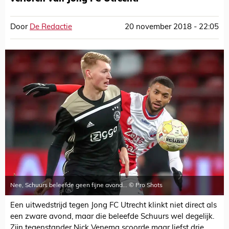
Door
De Redactie
20 november 2018 - 22:05
Nee, Schuurs beleefde geen fijne avond... © Pro Shots
Een uitwedstrijd tegen Jong FC Utrecht klinkt niet direct als
een zware avond, maar die beleefde Schuurs wel degelijk.
Zijn tegenstander Nick Venema scoorde maar liefst drie