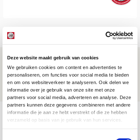
Net binnen //
Reisverslag PEC-uit: geregisseerde
Deze website maakt gebruik van cookies
operatie onderweg naar
We gebruiken cookies om content en advertenties te
‘voetbaltempel’
personaliseren, om functies voor social media te bieden
en om ons websiteverkeer te analyseren. Ook delen we
09 AUGUSTUS 2026 - 18:53
informatie over je gebruik van onze site met onze
BLOG
partners voor social media, adverteren en analyse. Deze
partners kunnen deze gegevens combineren met andere
Brandt heeft veel vertrouwen in Ajax
informatie die je aan ze hebt verstrekt of die ze hebben
dat steeds beter wordt
verzameld op basis van je gebruik van hun services.
09 AUGUSTUS 2026 - 18:14
Toestemmingsselectie
NIEUWS