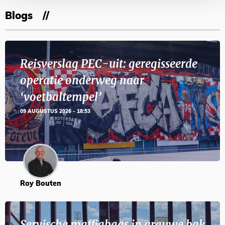
Blogs
Reisverslag PEC-uit: geregisseerde
operatie onderweg naar
‘voetbaltempel’
09 AUGUSTUS 2026 - 18:53
Roy Bouten
Servische maffiabaas in grauwe bak