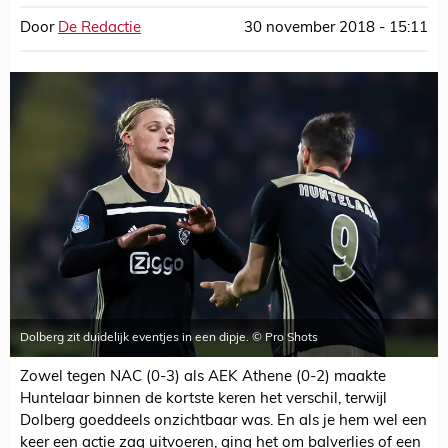
Door
De Redactie
30 november 2018 - 15:11
Dolberg zit duidelijk eventjes in een dipje. © Pro Shots
Zowel tegen NAC (0-3) als AEK Athene (0-2) maakte
Huntelaar binnen de kortste keren het verschil, terwijl
Dolberg goeddeels onzichtbaar was. En als je hem wel een
keer een actie zag uitvoeren, ging het om balverlies of een