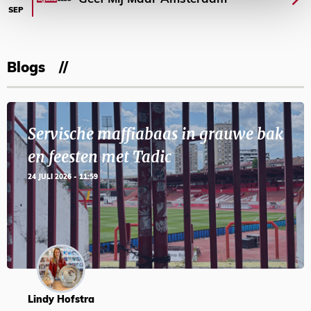
SEP
Blogs
Servische maffiabaas in grauwe bak
en feesten met Tadic
24 JULI 2026 - 11:59
Lindy Hofstra