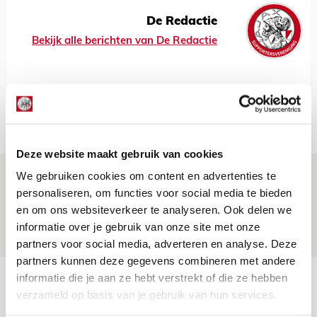
De Redactie
Bekijk alle berichten van De Redactie
Net binnen //
Deze website maakt gebruik van cookies
Brandt: ‘Ajax en Cruijff bleven door
We gebruiken cookies om content en advertenties te
personaliseren, om functies voor social media te bieden
mijn hoofd spoken’
en om ons websiteverkeer te analyseren. Ook delen we
07 AUGUSTUS 2026 - 20:02
informatie over je gebruik van onze site met onze
NIEUWS
partners voor social media, adverteren en analyse. Deze
partners kunnen deze gegevens combineren met andere
informatie die je aan ze hebt verstrekt of die ze hebben
Míchel geeft blessure-update en
verzameld op basis van je gebruik van hun services.
spreekt over Godts, Baas en