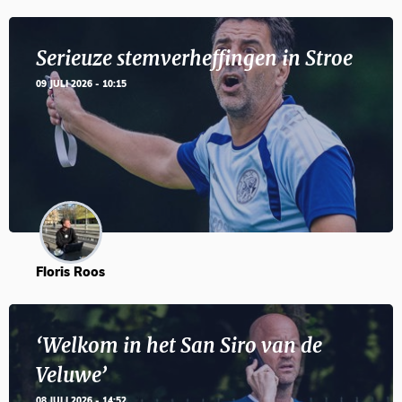
Serieuze stemverheffingen in Stroe
09 JULI 2026 - 10:15
Floris Roos
‘Welkom in het San Siro van de
Veluwe’
08 JULI 2026 - 14:52