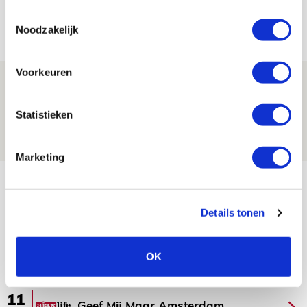
aanwinsten
Toestemmingsselectie
07 AUGUSTUS 2026 - 14:13
Noodzakelijk
NIEUWS
Voorkeuren
Volop enthousiasme in fotoverslag van
Europees treffen met Shelbourne
Statistieken
07 AUGUSTUS 2026 - 09:00
FOTOVERSLAG
Marketing
Bekijk meer
AGENDA
Details tonen
Selectiedag ballenjongens/-meiden
23
OK
[VOL]
AUG
11
Geef Mij Maar Amsterdam