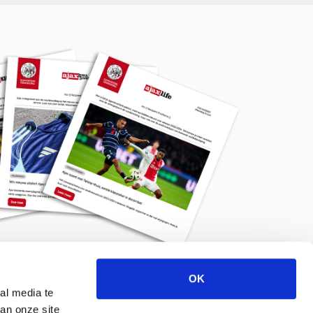
OK
Meld je aan voor de nieuwsbrief
al media te
an onze site