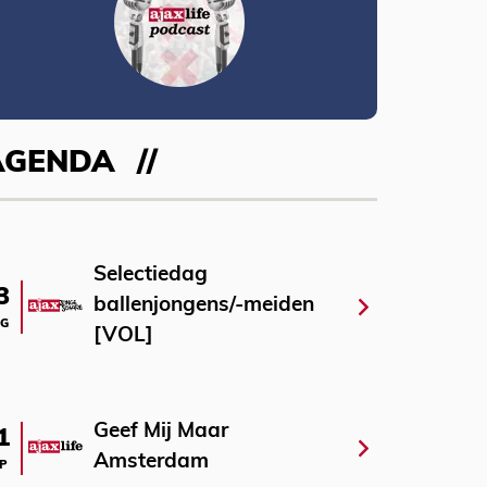
AGENDA
Selectiedag
3
ballenjongens/-meiden
G
[VOL]
Geef Mij Maar
1
Amsterdam
P