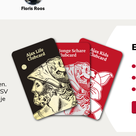
Floris Roos
en.
 SV
je