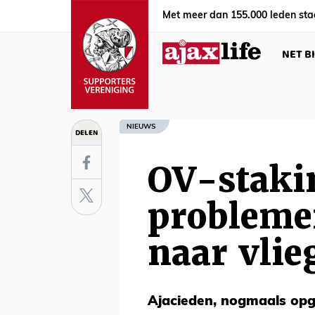
Met meer dan 155.000 leden sta
NET B
NIEUWS
DELEN
OV-staki
problemen
naar vlie
Ajacieden, nogmaals opg