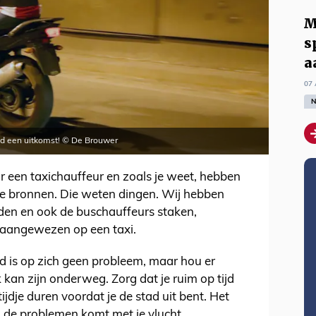
M
s
a
07 
N
tijd een uitkomst! © De Brouwer
een taxichauffeur en zoals je weet, hebben
este bronnen. Die weten dingen. Wij hebben
jden en ook de buschauffeurs staken,
t aangewezen op een taxi.
ld is op zich geen probleem, maar hou er
kan zijn onderweg. Zorg dat je ruim op tijd
ijdje duren voordat je de stad uit bent. Het
n de problemen komt met je vlucht.