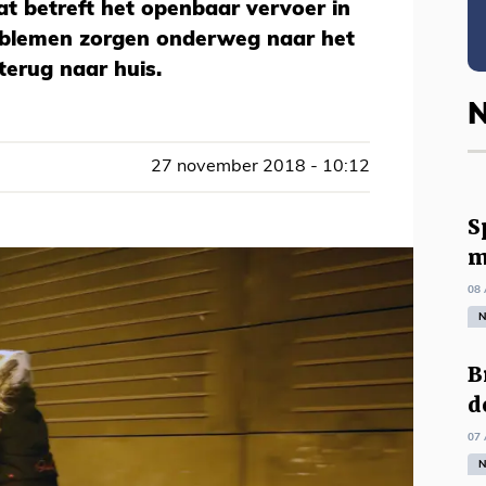
t betreft het openbaar vervoer in
oblemen zorgen onderweg naar het
 terug naar huis.
N
27 november 2018 - 10:12
S
m
08 
N
B
d
07 
N