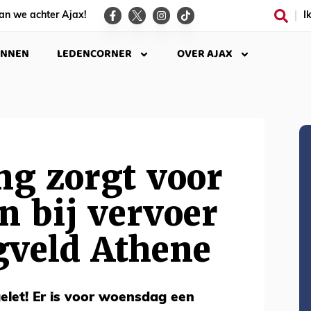
an we achter Ajax!
I
INNEN
LEDENCORNER
OVER AJAX
ng zorgt voor
 bij vervoer
gveld Athene
elet! Er is voor woensdag een