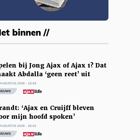
et binnen //
pelen bij Jong Ajax of Ajax 1? Dat
aakt Abdalla ‘geen reet’ uit
AUGUSTUS 2026 - 10:04
IEUWS
randt: ‘Ajax en Cruijff bleven
oor mijn hoofd spoken’
AUGUSTUS 2026 - 20:02
IEUWS