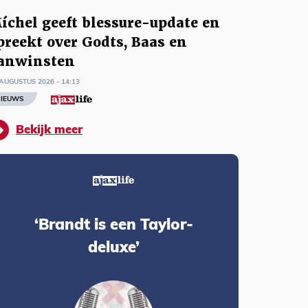
íchel geeft blessure-update en
preekt over Godts, Baas en
anwinsten
AUGUSTUS 2026 - 14:13
IEUWS
Bekijk meer
‘Brandt is een Taylor-
deluxe’