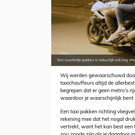
Een scootertje pakken is natuurlijk ook nog al
Wij werden gewaarschuwd door 
taxichauffeurs altijd de allerb
begrepen dat er geen metro's ri
waardoor je waarschijnlijk ben
Een taxi pakken richting vliegve
rekening mee dat het nogal druk 
vertrekt, want het kan best een t
zou zonde zijn als je daardoor i