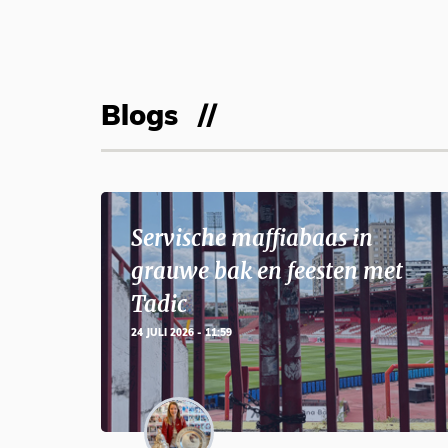
Blogs
Servische maffiabaas in
grauwe bak en feesten met
Tadic
24 JULI 2026 - 11:59