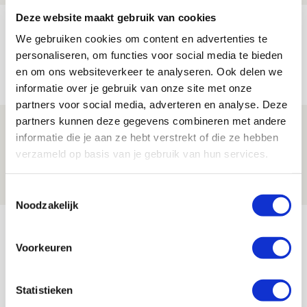
Deze website maakt gebruik van cookies
Reis jij als mascotte mee naar uitduel
We gebruiken cookies om content en advertenties te
met Telstar?
personaliseren, om functies voor social media te bieden
06 AUGUSTUS 2026 - 13:04
en om ons websiteverkeer te analyseren. Ook delen we
PRIJSVRAAG
informatie over je gebruik van onze site met onze
partners voor social media, adverteren en analyse. Deze
partners kunnen deze gegevens combineren met andere
Drie dingen die je moet weten over
informatie die je aan ze hebt verstrekt of die ze hebben
Ajax - Shelbourne
verzameld op basis van je gebruik van hun services.
06 AUGUSTUS 2026 - 09:33
NIEUWS
Toestemmingsselectie
Noodzakelijk
Bekijk meer
AGENDA
Voorkeuren
Selectiedag ballenjongens/-meiden
23
Statistieken
[VOL]