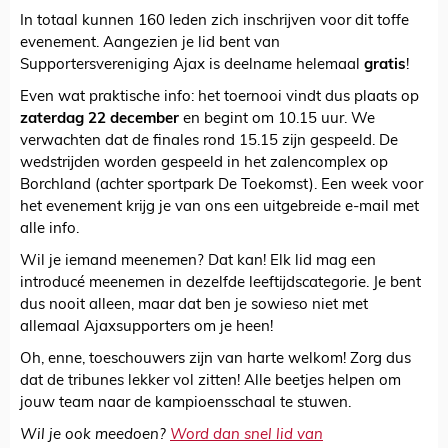
In totaal kunnen 160 leden zich inschrijven voor dit toffe
evenement. Aangezien je lid bent van
Supportersvereniging Ajax is deelname helemaal
gratis
!
Even wat praktische info: het toernooi vindt dus plaats op
zaterdag 22 december
en begint om 10.15 uur. We
verwachten dat de finales rond 15.15 zijn gespeeld. De
wedstrijden worden gespeeld in het zalencomplex op
Borchland (achter sportpark De Toekomst). Een week voor
het evenement krijg je van ons een uitgebreide e-mail met
alle info.
Wil je iemand meenemen? Dat kan! Elk lid mag een
introducé meenemen in dezelfde leeftijdscategorie. Je bent
dus nooit alleen, maar dat ben je sowieso niet met
allemaal Ajaxsupporters om je heen!
Oh, enne, toeschouwers zijn van harte welkom! Zorg dus
dat de tribunes lekker vol zitten! Alle beetjes helpen om
jouw team naar de kampioensschaal te stuwen.
Wil je ook meedoen?
Word dan snel lid van