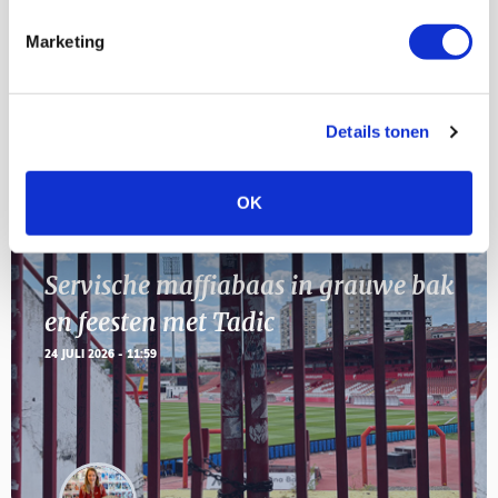
AUG
Marketing
11
Geef Mij Maar Amsterdam
SEP
Details tonen
Blogs
OK
Servische maffiabaas in grauwe bak
en feesten met Tadic
24 JULI 2026 - 11:59