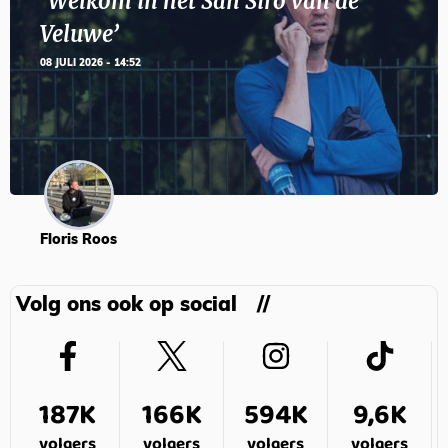
‘Welkom in het San Siro van de
Veluwe’
08 JULI 2026 - 14:52
Floris Roos
Volg ons ook op social
187K
166K
594K
9,6K
volgers
volgers
volgers
volgers