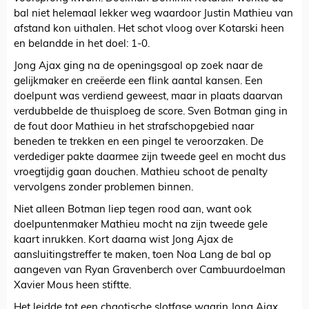
bal niet helemaal lekker weg waardoor Justin Mathieu van
afstand kon uithalen. Het schot vloog over Kotarski heen
en belandde in het doel: 1-0.
Jong Ajax ging na de openingsgoal op zoek naar de
gelijkmaker en creëerde een flink aantal kansen. Een
doelpunt was verdiend geweest, maar in plaats daarvan
verdubbelde de thuisploeg de score. Sven Botman ging in
de fout door Mathieu in het strafschopgebied naar
beneden te trekken en een pingel te veroorzaken. De
verdediger pakte daarmee zijn tweede geel en mocht dus
vroegtijdig gaan douchen. Mathieu schoot de penalty
vervolgens zonder problemen binnen.
Niet alleen Botman liep tegen rood aan, want ook
doelpuntenmaker Mathieu mocht na zijn tweede gele
kaart inrukken. Kort daarna wist Jong Ajax de
aansluitingstreffer te maken, toen Noa Lang de bal op
aangeven van Ryan Gravenberch over Cambuurdoelman
Xavier Mous heen stiftte.
Het leidde tot een chaotische slotfase waarin Jong Ajax