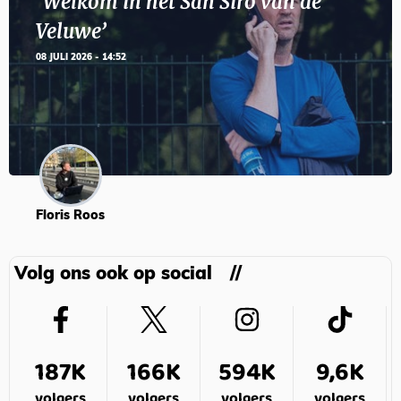
‘Welkom in het San Siro van de
Veluwe’
08 JULI 2026 - 14:52
Floris Roos
Volg ons ook op social
187K
166K
594K
9,6K
volgers
volgers
volgers
volgers