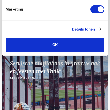
AUG
Marketing
11
Geef Mij Maar Amsterdam
SEP
Details tonen
Blogs
OK
Servische maffiabaas in grauwe bak
en feesten met Tadic
24 JULI 2026 - 11:59