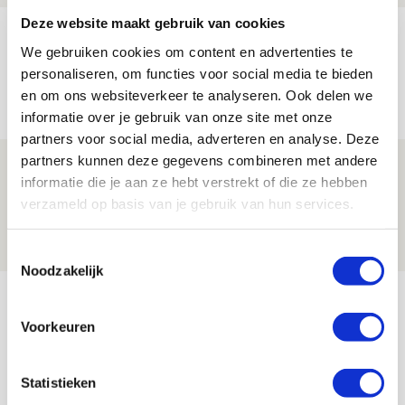
Deze website maakt gebruik van cookies
Míchels elf: met welke formatie begin
We gebruiken cookies om content en advertenties te
jij aan nieuw eredivisieseizoen?
personaliseren, om functies voor social media te bieden
08 AUGUSTUS 2026 - 11:34
en om ons websiteverkeer te analyseren. Ook delen we
NIEUWS
informatie over je gebruik van onze site met onze
partners voor social media, adverteren en analyse. Deze
partners kunnen deze gegevens combineren met andere
Spelen bij Jong Ajax of Ajax 1? Dat
informatie die je aan ze hebt verstrekt of die ze hebben
maakt Abdalla ‘geen reet’ uit
verzameld op basis van je gebruik van hun services.
08 AUGUSTUS 2026 - 10:04
NIEUWS
Toestemmingsselectie
Noodzakelijk
Bekijk meer
AGENDA
Voorkeuren
Selectiedag ballenjongens/-meiden
23
Statistieken
[VOL]