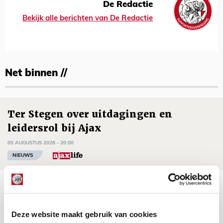
De Redactie
Bekijk alle berichten van De Redactie
Net binnen //
Ter Stegen over uitdagingen en
leidersrol bij Ajax
05 AUGUSTUS 2026 - 20:00
NIEUWS
Míchels elf: zie jij al rol voor
aanwinsten in thuisduel met
Shelbourne?
Deze website maakt gebruik van cookies