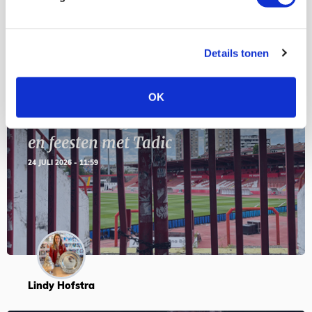
Details tonen
Blogs
OK
Servische maffiabaas in grauwe bak
en feesten met Tadic
24 JULI 2026 - 11:59
Lindy Hofstra