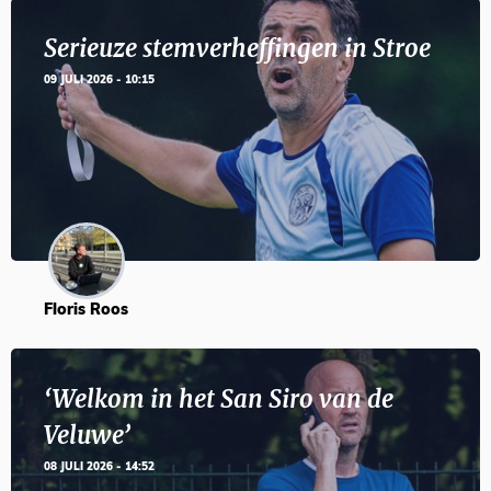
Serieuze stemverheffingen in Stroe
09 JULI 2026 - 10:15
Floris Roos
‘Welkom in het San Siro van de
Veluwe’
08 JULI 2026 - 14:52