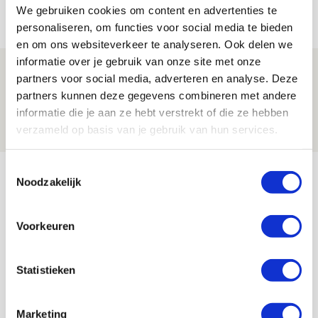
We gebruiken cookies om content en advertenties te
05 AUGUSTUS 2026 - 15:35
personaliseren, om functies voor social media te bieden
NIEUWS
en om ons websiteverkeer te analyseren. Ook delen we
informatie over je gebruik van onze site met onze
Laatste Kaarten Actie Ajax - sc
partners voor social media, adverteren en analyse. Deze
Heerenveen [UITVERKOCHT]
partners kunnen deze gegevens combineren met andere
informatie die je aan ze hebt verstrekt of die ze hebben
05 AUGUSTUS 2026 - 15:00
verzameld op basis van je gebruik van hun services.
NIEUWS
Bekijk meer
Toestemmingsselectie
Noodzakelijk
AGENDA
Voorkeuren
Selectiedag ballenjongens/-meiden
23
[VOL]
AUG
Statistieken
11
Geef Mij Maar Amsterdam
Marketing
SEP