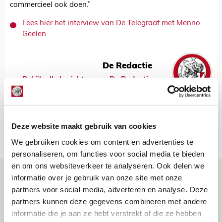
commercieel ook doen.”
Lees hier het interview van De Telegraaf met Menno
Geelen
De Redactie
Bekijk alle berichten van De Redactie
Deze website maakt gebruik van cookies
Net binnen //
We gebruiken cookies om content en advertenties te
personaliseren, om functies voor social media te bieden
en om ons websiteverkeer te analyseren. Ook delen we
Drie dingen die je moet weten over PEC
informatie over je gebruik van onze site met onze
Zwolle - Ajax
partners voor social media, adverteren en analyse. Deze
partners kunnen deze gegevens combineren met andere
08 AUGUSTUS 2026 - 12:32
informatie die je aan ze hebt verstrekt of die ze hebben
NIEUWS