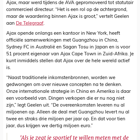
Ajax, maar werd tijdens de AVA gepromoveerd tot statutair
commercieel directeur. “Het is een rol op de achtergrond,
maar de waardering binnen Ajax is groot,” vertelt Geelen
aan
De Telegraaf
.
Ajax opende onlangs een kantoor in New York, heeft
officiële samenwerkingen met Guangzhou in China,
Sydney FC in Australië en Sagan Tosu in Japan en is voor
51 procent eigenaar van Ajax Cape Town in Zuid-Afrika. Je
kunt inmiddels stellen dat Ajax over de hele wereld actief
is.
“Naast traditionele inkomstenbronnen, worden we
gedwongen om over nieuwe concepten na te denken.
Onze internationale strategie in China en Amerika is daar
een voorbeeld van. Dingen verkopen die er nu nog niet
zijn,” legt Geelen uit. “De overeenkomsten leveren nu al
miljoenen op. Alleen de deal met Guangzhou levert nu al
twee en straks drie miljoen per jaar op. En dat voor tien
jaar, dus krijgen we dertig miljoen euro.”
'Als je zegt je sportief te willen meten met de