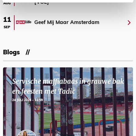
[VOL]
AUG
11
Geef Mij Maar Amsterdam
SEP
Blogs
Servische maffiabaas in grauwe bak
en feesten met Tadic
24 JULI 2026 - 11:59