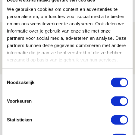
05 AUGUSTUS 2026 - 20:00
We gebruiken cookies om content en advertenties te
NIEUWS
personaliseren, om functies voor social media te bieden
en om ons websiteverkeer te analyseren. Ook delen we
informatie over je gebruik van onze site met onze
Míchels elf: zie jij al rol voor
partners voor social media, adverteren en analyse. Deze
aanwinsten in thuisduel met
partners kunnen deze gegevens combineren met andere
Shelbourne?
informatie die je aan ze hebt verstrekt of die ze hebben
05 AUGUSTUS 2026 - 15:35
verzameld op basis van je gebruik van hun services.
NIEUWS
Toestemmingsselectie
Bekijk meer
Noodzakelijk
AGENDA
Voorkeuren
Selectiedag ballenjongens/-meiden
23
[VOL]
Statistieken
AUG