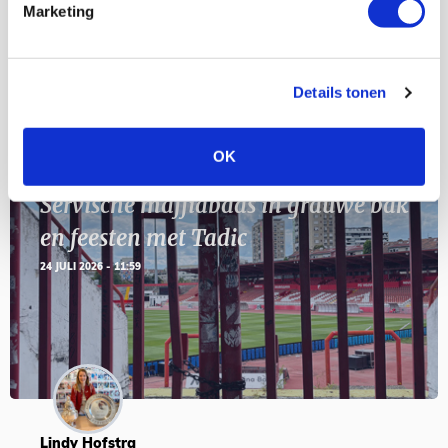
11
Marketing
Geef Mij Maar Amsterdam
SEP
Details tonen
Blogs
OK
Servische maffiabaas in grauwe bak
en feesten met Tadic
24 JULI 2026 - 11:59
Lindy Hofstra