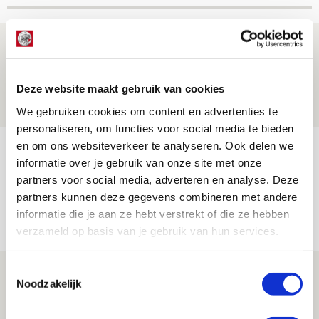
Brandt: ‘Ajax en Cruijff bleven door
mijn hoofd spoken’
Deze website maakt gebruik van cookies
07 AUGUSTUS 2026 - 20:02
NIEUWS
We gebruiken cookies om content en advertenties te
personaliseren, om functies voor social media te bieden
en om ons websiteverkeer te analyseren. Ook delen we
Míchel geeft blessure-update en
informatie over je gebruik van onze site met onze
spreekt over Godts, Baas en
partners voor social media, adverteren en analyse. Deze
aanwinsten
partners kunnen deze gegevens combineren met andere
informatie die je aan ze hebt verstrekt of die ze hebben
07 AUGUSTUS 2026 - 14:13
verzameld op basis van je gebruik van hun services.
NIEUWS
Toestemmingsselectie
Volop enthousiasme in fotoverslag van
Noodzakelijk
Europees treffen met Shelbourne
07 AUGUSTUS 2026 - 09:00