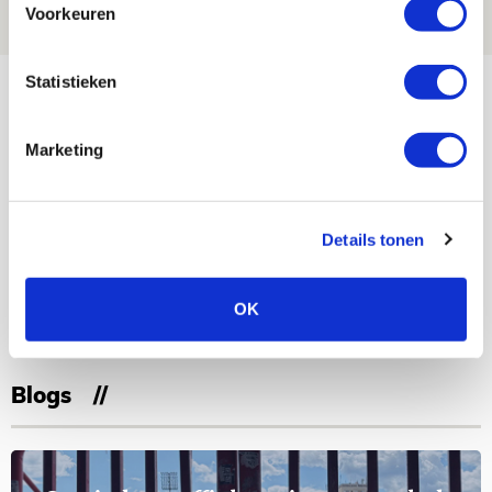
Voorkeuren
FOTOVERSLAG
Bekijk meer
Statistieken
AGENDA
Marketing
Selectiedag ballenjongens/-meiden
23
[VOL]
AUG
Details tonen
11
Geef Mij Maar Amsterdam
OK
SEP
Blogs