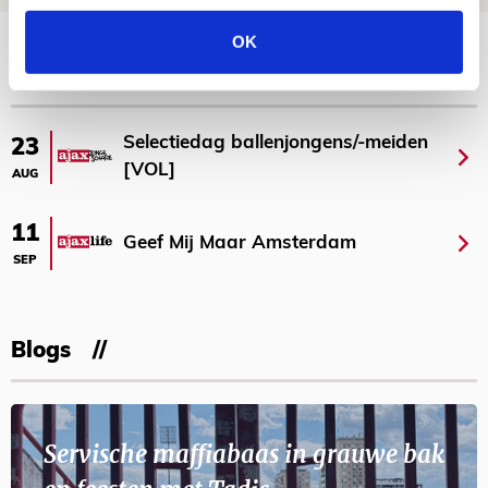
Bekijk meer
OK
AGENDA
Selectiedag ballenjongens/-meiden
23
[VOL]
AUG
11
Geef Mij Maar Amsterdam
SEP
Blogs
Servische maffiabaas in grauwe bak