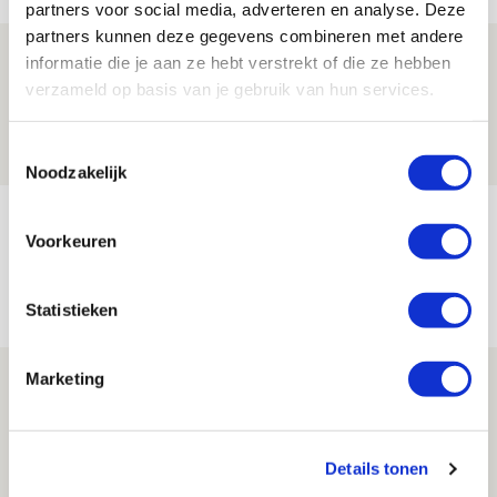
partners voor social media, adverteren en analyse. Deze
partners kunnen deze gegevens combineren met andere
Is dit de laatste wallpaper van Godts in
informatie die je aan ze hebt verstrekt of die ze hebben
de Johan Cruijff Arena?
verzameld op basis van je gebruik van hun services.
07 AUGUSTUS 2026 - 00:36
Toestemmingsselectie
NIEUWS
Noodzakelijk
Trotse Klaassen: ‘Vierhonderd duels
Voorkeuren
voor mijn club is heel speciaal’
06 AUGUSTUS 2026 - 23:43
Statistieken
NIEUWS
Marketing
Ajax zet Shelbourne eenvoudig opzij en
reist met vertrouwen naar Dublin
06 AUGUSTUS 2026 - 21:52
Details tonen
NIEUWS