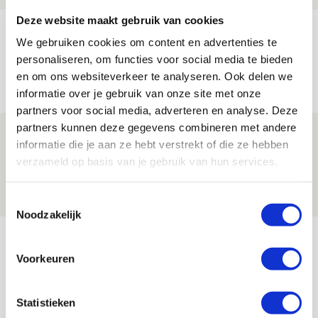
Deze website maakt gebruik van cookies
Míchels elf: met welke formatie begin
We gebruiken cookies om content en advertenties te
jij aan nieuw eredivisieseizoen?
personaliseren, om functies voor social media te bieden
08 AUGUSTUS 2026 - 11:34
en om ons websiteverkeer te analyseren. Ook delen we
informatie over je gebruik van onze site met onze
NIEUWS
partners voor social media, adverteren en analyse. Deze
partners kunnen deze gegevens combineren met andere
Spelen bij Jong Ajax of Ajax 1? Dat
informatie die je aan ze hebt verstrekt of die ze hebben
maakt Abdalla ‘geen reet’ uit
verzameld op basis van je gebruik van hun services.
08 AUGUSTUS 2026 - 10:04
NIEUWS
Toestemmingsselectie
Noodzakelijk
Bekijk meer
AGENDA
Voorkeuren
Selectiedag ballenjongens/-meiden
Statistieken
23