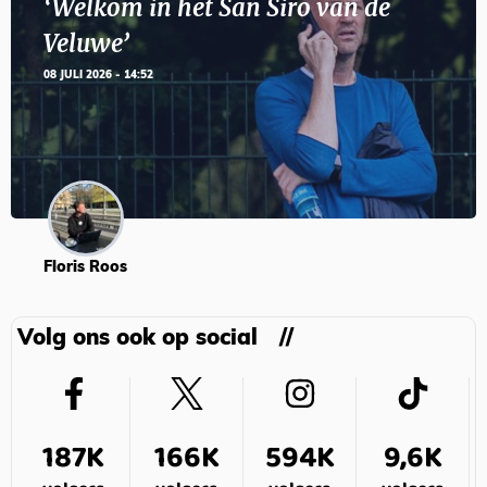
‘Welkom in het San Siro van de
Veluwe’
08 JULI 2026 - 14:52
Floris Roos
Volg ons ook op social
187K
166K
594K
9,6K