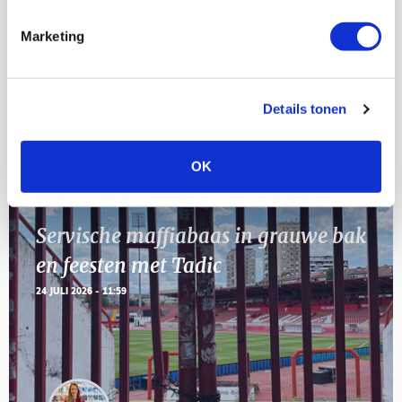
[VOL]
AUG
Marketing
11
Geef Mij Maar Amsterdam
SEP
Details tonen
Blogs
OK
Servische maffiabaas in grauwe bak
en feesten met Tadic
24 JULI 2026 - 11:59