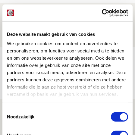
Brandt: ‘Ajax en Cruijff bleven door
mijn hoofd spoken’
07 AUGUSTUS 2026 - 20:02
Deze website maakt gebruik van cookies
NIEUWS
We gebruiken cookies om content en advertenties te
personaliseren, om functies voor social media te bieden
Míchel geeft blessure-update en
en om ons websiteverkeer te analyseren. Ook delen we
spreekt over Godts, Baas en
informatie over je gebruik van onze site met onze
partners voor social media, adverteren en analyse. Deze
aanwinsten
partners kunnen deze gegevens combineren met andere
07 AUGUSTUS 2026 - 14:13
informatie die je aan ze hebt verstrekt of die ze hebben
NIEUWS
verzameld op basis van je gebruik van hun services.
Volop enthousiasme in fotoverslag van
Toestemmingsselectie
Europees treffen met Shelbourne
Noodzakelijk
07 AUGUSTUS 2026 - 09:00
FOTOVERSLAG