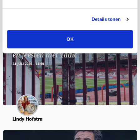
Blogs
Details tonen
OK
Servische maffiabaas in grauwe bak
en feesten met Tadic
24 JULI 2026 - 11:59
Lindy Hofstra