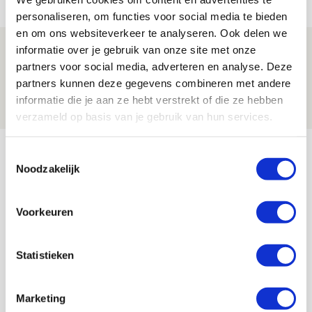
NIEUWS
personaliseren, om functies voor social media te bieden
en om ons websiteverkeer te analyseren. Ook delen we
Spelen bij Jong Ajax of Ajax 1? Dat
informatie over je gebruik van onze site met onze
partners voor social media, adverteren en analyse. Deze
maakt Abdalla ‘geen reet’ uit
partners kunnen deze gegevens combineren met andere
08 AUGUSTUS 2026 - 10:04
informatie die je aan ze hebt verstrekt of die ze hebben
NIEUWS
verzameld op basis van je gebruik van hun services.
Bekijk meer
Toestemmingsselectie
Noodzakelijk
AGENDA
Voorkeuren
Selectiedag ballenjongens/-meiden
23
[VOL]
AUG
Statistieken
11
Geef Mij Maar Amsterdam
SEP
Marketing