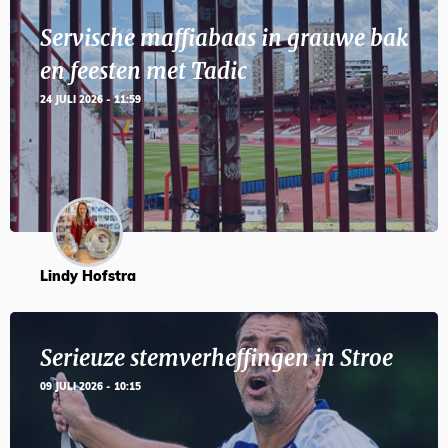
Servische maffiabaas in grauwe bak
en feesten met Tadic
24 JULI 2026 - 11:59
Lindy Hofstra
Serieuze stemverheffingen in Stroe
09 JULI 2026 - 10:15