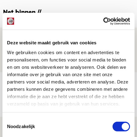
Net binnen //
Drie dingen die je moet weten over PEC
Deze website maakt gebruik van cookies
Zwolle - Ajax
We gebruiken cookies om content en advertenties te
08 AUGUSTUS 2026 - 12:32
personaliseren, om functies voor social media te bieden
NIEUWS
en om ons websiteverkeer te analyseren. Ook delen we
informatie over je gebruik van onze site met onze
Míchels elf: met welke formatie begin
partners voor social media, adverteren en analyse. Deze
partners kunnen deze gegevens combineren met andere
jij aan nieuw eredivisieseizoen?
informatie die je aan ze hebt verstrekt of die ze hebben
08 AUGUSTUS 2026 - 11:34
verzameld op basis van je gebruik van hun services.
NIEUWS
Toestemmingsselectie
Spelen bij Jong Ajax of Ajax 1? Dat
Noodzakelijk
maakt Abdalla ‘geen reet’ uit