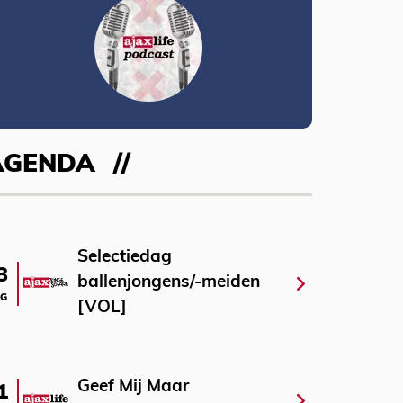
AGENDA
Selectiedag
3
ballenjongens/-meiden
G
[VOL]
Geef Mij Maar
1