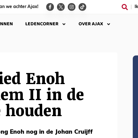
an we achter Ajax!
I
INNEN
LEDENCORNER
OVER AJAX
ied Enoh
em II in de
e houden
ong Enoh nog in de Johan Cruijff