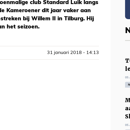
 toenmalige club Standard Luik langs
de Kameroener dit jaar vaker aan
streken bij Willem II in Tilburg. Hij
an het seizoen.
N
31 januari 2018 - 14:13
T
l
05 
N
M
a
S
05 