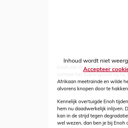
Inhoud wordt niet weerg
Enoh zat al sinds de zomer zon
Accepteer cooki
zomaar het trainingsveld op bij 
Afrikaan meetrainde en wilde h
alvorens knopen door te hakken
Kennelijk overtuigde Enoh tijden
hem nu daadwerkelijk inlijven. 
kan in de strijd tegen degradati
wel wezen, dan ben je bij Enoh o