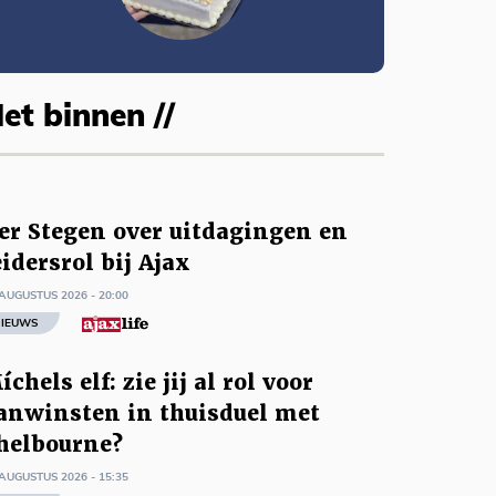
et binnen //
er Stegen over uitdagingen en
eidersrol bij Ajax
AUGUSTUS 2026 - 20:00
IEUWS
íchels elf: zie jij al rol voor
anwinsten in thuisduel met
helbourne?
AUGUSTUS 2026 - 15:35