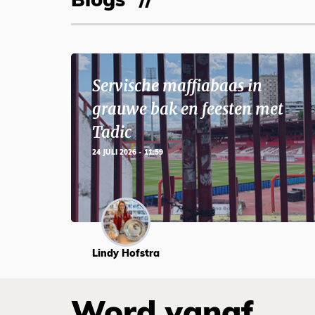
Blogs
Servische maffiabaas in
grauwe bak en feesten met
Tadic
24 JULI 2026 - 11:59
Lindy Hofstra