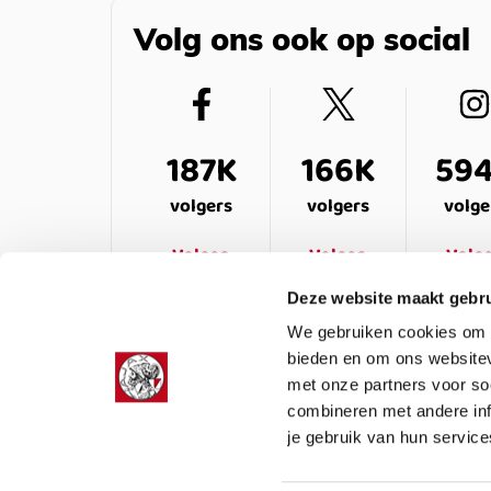
Volg ons ook op social
187K
166K
59
volgers
volgers
volge
Volgen
Volgen
Volg
Deze website maakt gebru
We gebruiken cookies om c
bieden en om ons websitev
met onze partners voor so
combineren met andere inf
je gebruik van hun service
LEDENSERVICE
OVER ONS
VEELG