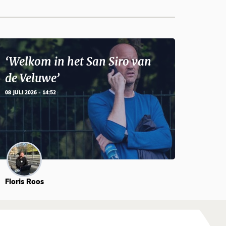
‘Welkom in het San Siro van
de Veluwe’
08 JULI 2026 - 14:52
Floris Roos