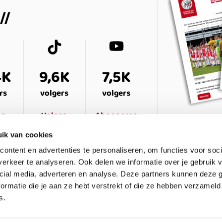
4K
9,6K
7,5K
rs
volgers
volgers
en
Volgen
Abonneren
ik van cookies
ontent en advertenties te personaliseren, om functies voor soci
erkeer te analyseren. Ook delen we informatie over je gebruik v
cial media, adverteren en analyse. Deze partners kunnen deze
ormatie die je aan ze hebt verstrekt of die ze hebben verzameld
s.
ESTELDE VRAGEN
CONTACT
LEDENPANEL