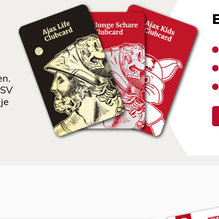
en.
 SV
je