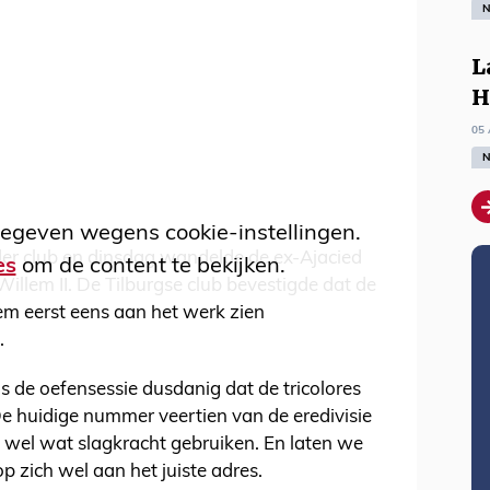
N
L
H
05 
N
egeven wegens cookie-instellingen.
der club en dinsdag wandelde de ex-Ajacied
es
om de content te bekijken.
Willem II. De Tilburgse club bevestigde dat de
em eerst eens aan het werk zien
.
s de oefensessie dusdanig dat de tricolores
De huidige nummer veertien van de eredivisie
e wel wat slagkracht gebruiken. En laten we
p zich wel aan het juiste adres.