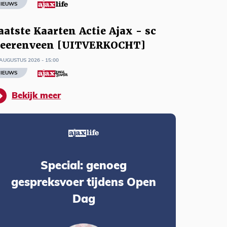
IEUWS
aatste Kaarten Actie Ajax - sc
eerenveen [UITVERKOCHT]
AUGUSTUS 2026 - 15:00
IEUWS
Bekijk meer
Special: genoeg
gespreksvoer tijdens Open
Dag