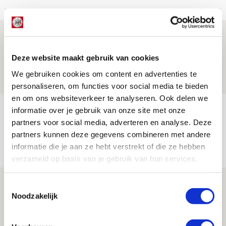
Word ballenjongen of -meid bij Jong
Ajax - Helmond Sport!
Deze website maakt gebruik van cookies
06 AUGUSTUS 2026 - 13:13
We gebruiken cookies om content en advertenties te
PRIJSVRAAG
personaliseren, om functies voor social media te bieden
en om ons websiteverkeer te analyseren. Ook delen we
Reis jij als mascotte mee naar uitduel
informatie over je gebruik van onze site met onze
partners voor social media, adverteren en analyse. Deze
met Telstar?
partners kunnen deze gegevens combineren met andere
06 AUGUSTUS 2026 - 13:04
informatie die je aan ze hebt verstrekt of die ze hebben
PRIJSVRAAG
verzameld op basis van je gebruik van hun services.
Drie dingen die je moet weten over
Toestemmingsselectie
Noodzakelijk
Ajax - Shelbourne
06 AUGUSTUS 2026 - 09:33
NIEUWS