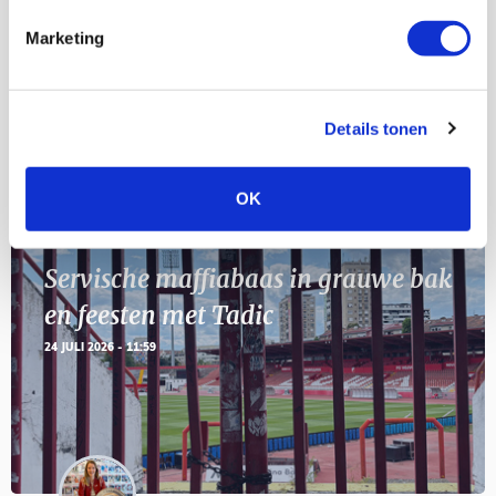
Marketing
11
Geef Mij Maar Amsterdam
SEP
Details tonen
Blogs
OK
Servische maffiabaas in grauwe bak
en feesten met Tadic
24 JULI 2026 - 11:59