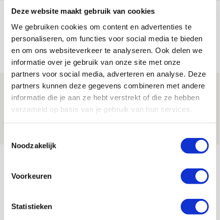
Deze website maakt gebruik van cookies
Míchels elf: met welke formatie begin
We gebruiken cookies om content en advertenties te
jij aan nieuw eredivisieseizoen?
personaliseren, om functies voor social media te bieden
08 AUGUSTUS 2026 - 11:34
en om ons websiteverkeer te analyseren. Ook delen we
NIEUWS
informatie over je gebruik van onze site met onze
partners voor social media, adverteren en analyse. Deze
partners kunnen deze gegevens combineren met andere
Spelen bij Jong Ajax of Ajax 1? Dat
informatie die je aan ze hebt verstrekt of die ze hebben
maakt Abdalla ‘geen reet’ uit
verzameld op basis van je gebruik van hun services.
08 AUGUSTUS 2026 - 10:04
NIEUWS
Toestemmingsselectie
Noodzakelijk
Bekijk meer
AGENDA
Voorkeuren
Selectiedag ballenjongens/-meiden
23
Statistieken
[VOL]
AUG