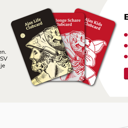
en.
 SV
je