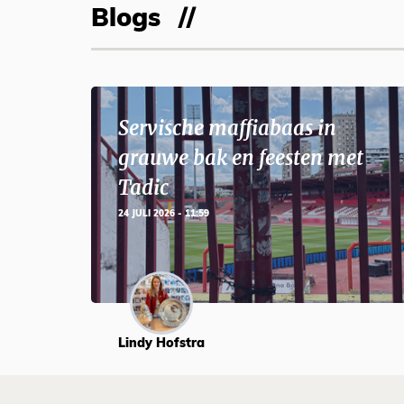
Blogs
Servische maffiabaas in
grauwe bak en feesten met
Tadic
24 JULI 2026 - 11:59
Lindy Hofstra