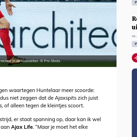
P
R
u
06 
P
telaar in de klassieker. © Pro Shots
oegen waartegen Huntelaar meer scoorde:
us niet zeggen dat de Ajaxspits zich juist
 of alleen tegen de kleintjes scoort.
trijd, er staat spanning op, daar kan ik wel
r aan
Ajax Life
. “Maar je moet het elke