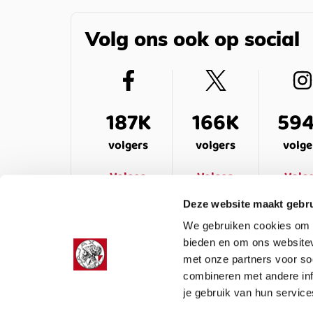
Volg ons ook op social
187K
166K
59
volgers
volgers
volge
Volgen
Volgen
Volg
Deze website maakt gebru
We gebruiken cookies om c
bieden en om ons websitev
met onze partners voor so
combineren met andere inf
je gebruik van hun service
LEDENSERVICE
OVER ONS
VEELG