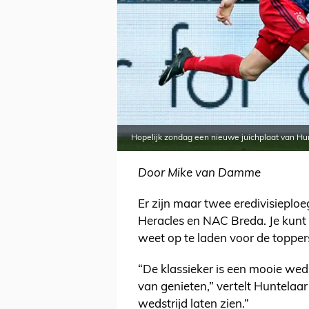
Hopelijk zondag een nieuwe juichplaat van Hun
Door Mike van Damme
Er zijn maar twee eredivisiepl
Heracles en NAC Breda. Je kunt d
weet op te laden voor de toppers,
“De klassieker is een mooie weds
van genieten,” vertelt Huntelaa
wedstrijd laten zien.”