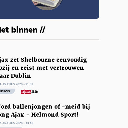
et binnen //
jax zet Shelbourne eenvoudig
pzij en reist met vertrouwen
aar Dublin
AUGUSTUS 2026 - 21:52
IEUWS
ord ballenjongen of -meid bij
ong Ajax - Helmond Sport!
AUGUSTUS 2026 - 13:13