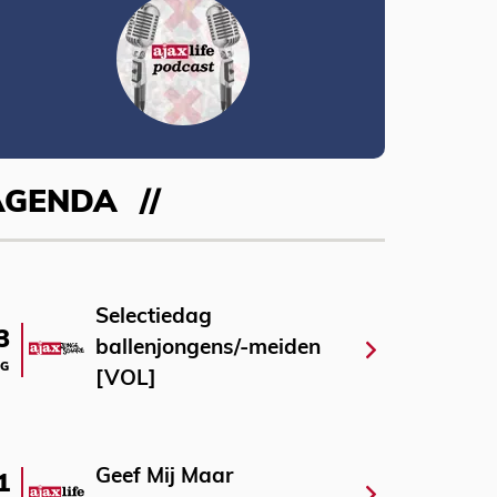
AGENDA
Selectiedag
3
ballenjongens/-meiden
G
[VOL]
Geef Mij Maar
1