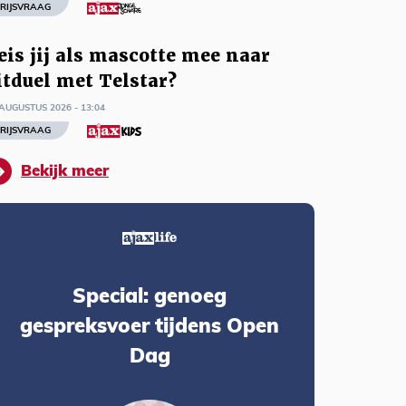
RIJSVRAAG
eis jij als mascotte mee naar
itduel met Telstar?
AUGUSTUS 2026 - 13:04
RIJSVRAAG
Bekijk meer
Special: genoeg
gespreksvoer tijdens Open
Dag