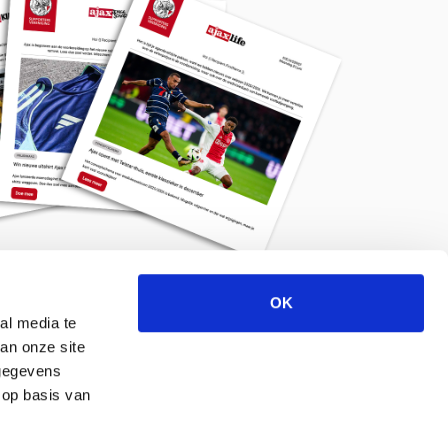
OK
Meld je aan voor de nieuwsbrief
al media te
an onze site
 gegevens
 op basis van