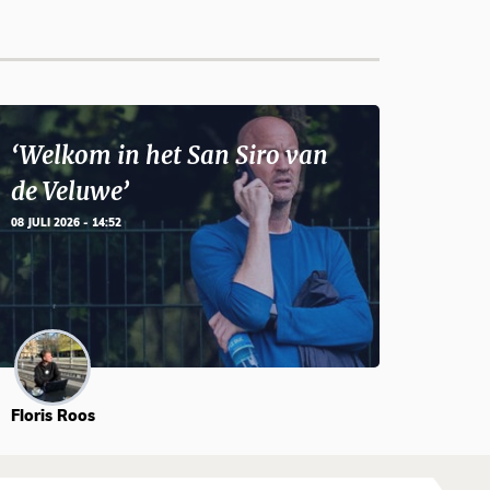
‘Welkom in het San Siro van
de Veluwe’
08 JULI 2026 - 14:52
Floris Roos