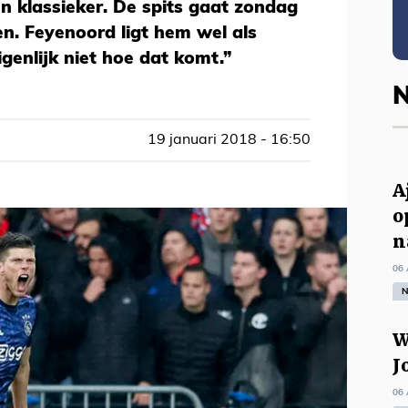
en klassieker. De spits gaat zondag
n. Feyenoord ligt hem wel als
genlijk niet hoe dat komt.”
N
19 januari 2018 - 16:50
A
o
n
06 
N
W
J
06 