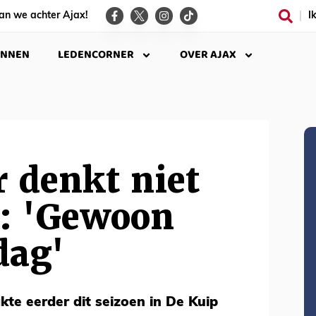
an we achter Ajax!
I
INNEN
LEDENCORNER
OVER AJAX
 denkt niet
a: 'Gewoon
dag'
te eerder dit seizoen in De Kuip