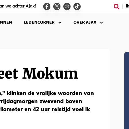
an we achter Ajax!
I
INNEN
LEDENCORNER
OVER AJAX
eet Mokum
 klinken de vrolijke woorden van
 vrijdagmorgen zwevend boven
ometer en 42 uur reistijd voel ik