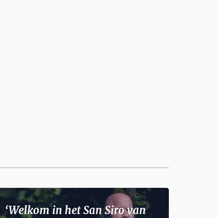
‘Welkom in het San Siro van