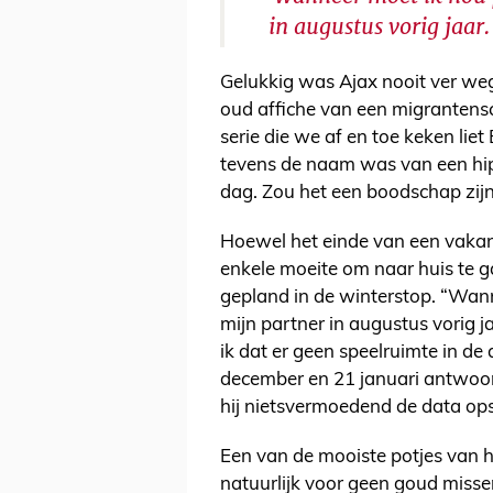
in augustus vorig jaar.
Gelukkig was Ajax nooit ver weg.
oud affiche van een migrantensc
serie die we af en toe keken liet
tevens de naam was van een hip
dag. Zou het een boodschap zij
Hoewel het einde van een vakanti
enkele moeite om naar huis te g
gepland in de winterstop. “Wann
mijn partner in augustus vorig j
ik dat er geen speelruimte in de
december en 21 januari antwoord
hij nietsvermoedend de data op
Een van de mooiste potjes van he
natuurlijk voor geen goud miss