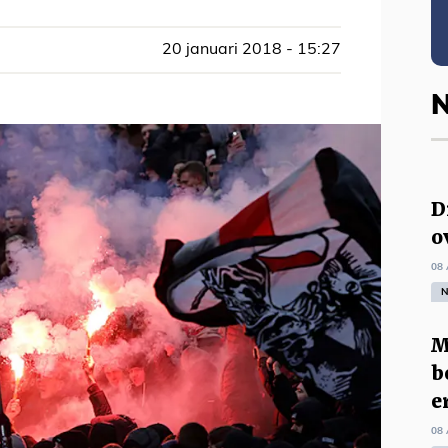
20 januari 2018 - 15:27
N
D
o
08 
N
M
b
e
08 