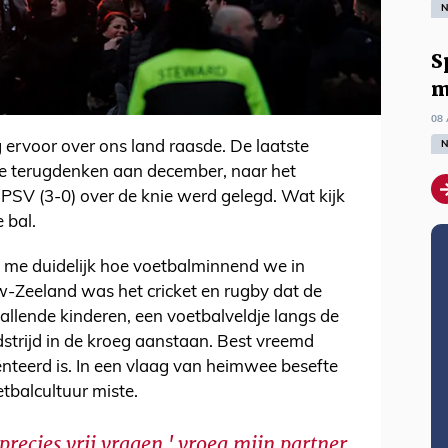
N
S
m
08 
N
ag ervoor over ons land raasde. De laatste
e terugdenken aan december, naar het
PSV (3-0) over de knie werd gelegd. Wat kijk
e bal.
 me duidelijk hoe voetbalminnend we in
uw-Zeeland was het cricket en rugby dat de
allende kinderen, een voetbalveldje langs de
trijd in de kroeg aanstaan. Best vreemd
ënteerd is. In een vlaag van heimwee besefte
tbalcultuur miste.
recies vrij vragen,' vroeg mijn partner