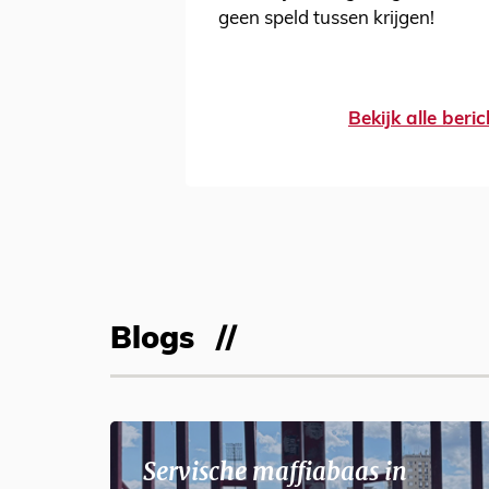
geen speld tussen krijgen!
Bekijk alle beri
Blogs
Servische maffiabaas in