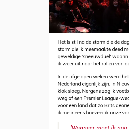
Het is stil na de storm die de d
storm die ik meemaakte deed m
geweldige 'sneeuwduel' waarin 
ik weer uit naar het rollen van d
In de afgelopen weken werd het
Nederland eigenlijk zijn. In Nie
klok sloeg. Nergens zag ik voetb
weg of een Premier League-weds
voor een land dat zo Brits geori
ik me ineens hoezeer ik onze voe
'Wanneer moet ik nou p