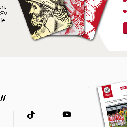
en.
 SV
je