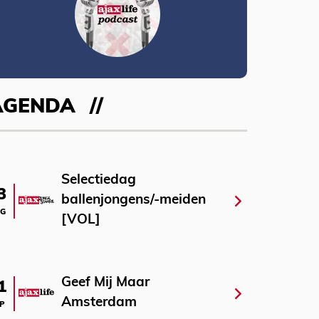
AGENDA
Selectiedag
3
ballenjongens/-meiden
G
[VOL]
Geef Mij Maar
1
Amsterdam
P