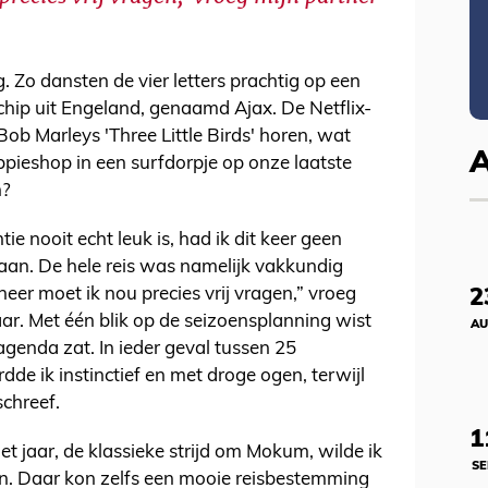
 Zo dansten de vier letters prachtig op een
hip uit Engeland, genaamd Ajax. De Netflix-
 Bob Marleys 'Three Little Birds' horen, wat
pieshop in een surfdorpje op onze laatste
n?
e nooit echt leuk is, had ik dit keer geen
aan. De hele reis was namelijk vakkundig
eer moet ik nou precies vrij vragen,” vroeg
2
aar. Met één blik op de seizoensplanning wist
AU
 agenda zat. In ieder geval tussen 25
de ik instinctief en met droge ogen, terwijl
schreef.
1
t jaar, de klassieke strijd om Mokum, wilde ik
SE
en. Daar kon zelfs een mooie reisbestemming