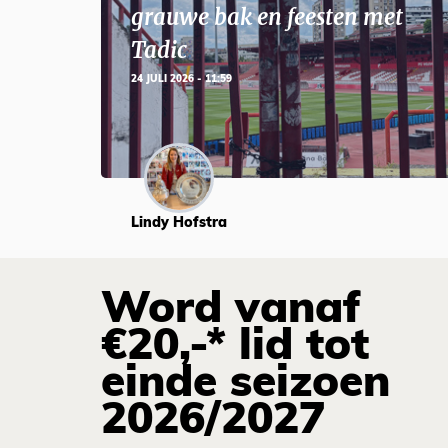
grauwe bak en feesten met
Tadic
24 JULI 2026 - 11:59
Lindy Hofstra
Word vanaf
€20,-* lid tot
einde seizoen
2026/2027