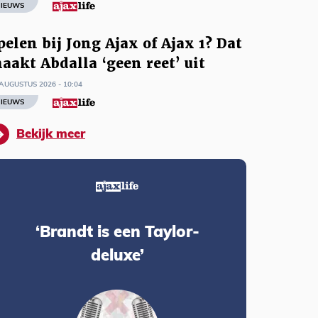
IEUWS
pelen bij Jong Ajax of Ajax 1? Dat
aakt Abdalla ‘geen reet’ uit
AUGUSTUS 2026 - 10:04
IEUWS
Bekijk meer
‘Brandt is een Taylor-
deluxe’