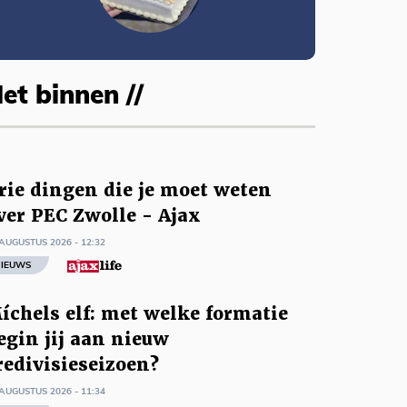
et binnen //
rie dingen die je moet weten
ver PEC Zwolle - Ajax
AUGUSTUS 2026 - 12:32
IEUWS
íchels elf: met welke formatie
egin jij aan nieuw
redivisieseizoen?
AUGUSTUS 2026 - 11:34