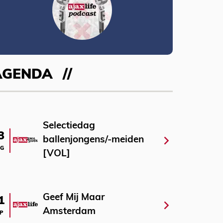
AGENDA
Selectiedag
3
ballenjongens/-meiden
G
[VOL]
Geef Mij Maar
1
Amsterdam
P