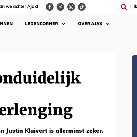
an we achter Ajax!
I
INNEN
LEDENCORNER
OVER AJAX
onduidelijk
erlenging
 Justin Kluivert is allerminst zeker.