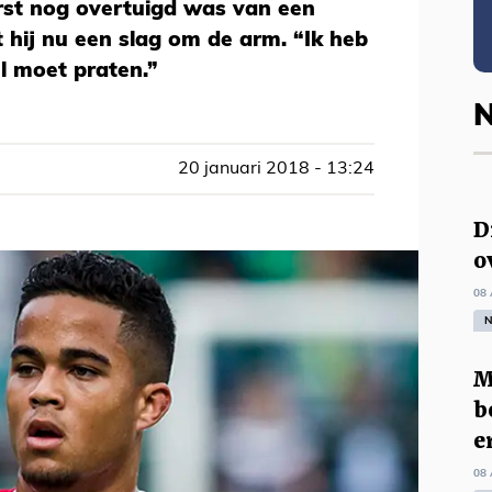
rst nog overtuigd was van een
hij nu een slag om de arm. “Ik heb
el moet praten.”
N
20 januari 2018 - 13:24
D
o
08 
N
M
b
e
08 