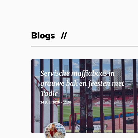
Blogs
Servische maffiabaas in
grauwe bak en feesten met
Tadic
24 JULI 2026 - 11:59