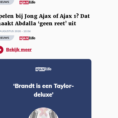
IEUWS
pelen bij Jong Ajax of Ajax 1? Dat
aakt Abdalla ‘geen reet’ uit
AUGUSTUS 2026 - 10:04
IEUWS
Bekijk meer
‘Brandt is een Taylor-
deluxe’