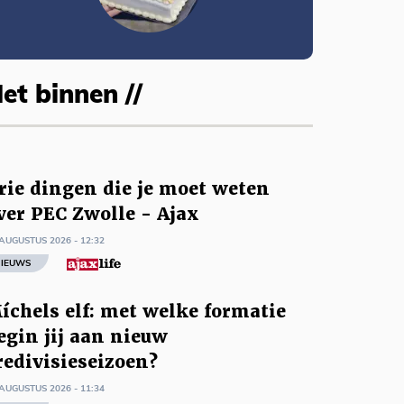
et binnen //
rie dingen die je moet weten
ver PEC Zwolle - Ajax
AUGUSTUS 2026 - 12:32
IEUWS
íchels elf: met welke formatie
egin jij aan nieuw
redivisieseizoen?
AUGUSTUS 2026 - 11:34