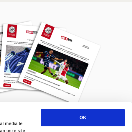
OK
Meld je aan voor de nieuwsbrief
al media te
an onze site