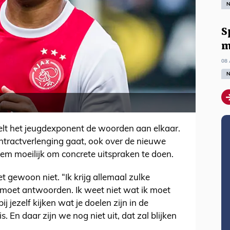
N
S
m
08 
N
lt het jeugdexponent de woorden aan elkaar.
ntractverlenging gaat, ook over de nieuwe
 hem moeilijk om concrete uitspraken te doen.
het gewoon niet. “Ik krijg allemaal zulke
 moet antwoorden. Ik weet niet wat ik moet
ij jezelf kijken wat je doelen zijn in de
s. En daar zijn we nog niet uit, dat zal blijken