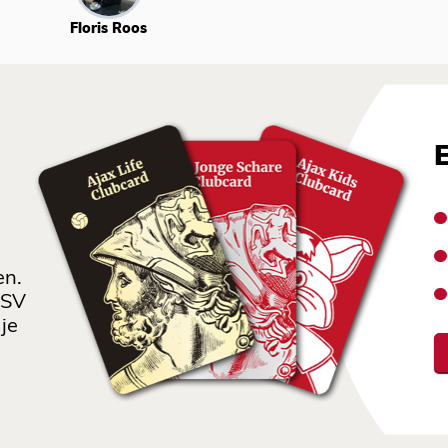
Floris Roos
en.
 SV
je