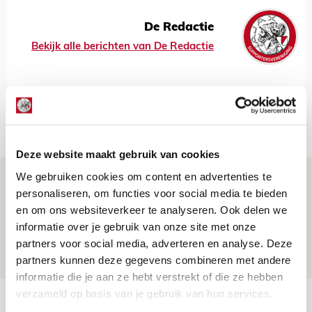
De Redactie
Bekijk alle berichten van De Redactie
Net binnen //
Deze website maakt gebruik van cookies
We gebruiken cookies om content en advertenties te
Míchel geeft blessure-update en
personaliseren, om functies voor social media te bieden
spreekt over Godts, Baas en
en om ons websiteverkeer te analyseren. Ook delen we
aanwinsten
informatie over je gebruik van onze site met onze
07 AUGUSTUS 2026 - 14:13
partners voor social media, adverteren en analyse. Deze
partners kunnen deze gegevens combineren met andere
NIEUWS
informatie die je aan ze hebt verstrekt of die ze hebben
verzameld op basis van je gebruik van hun services.
Volop enthousiasme in fotoverslag van