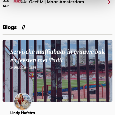
11
Geef Mij Maar Amsterdam
SEP
Blogs
Servische maffiabaas in grauwe bak
en feesten met Tadic
24 JULI 2026 - 11:59
Lindy Hofstra