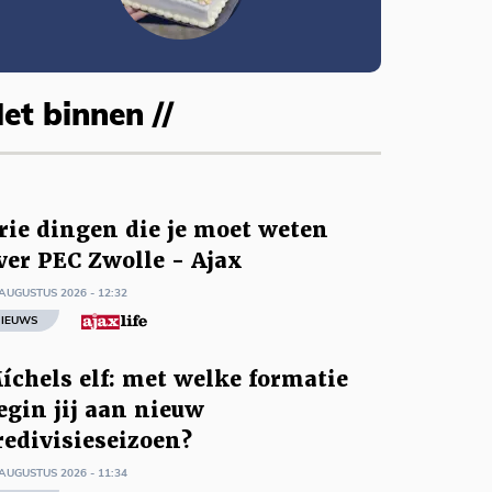
et binnen //
rie dingen die je moet weten
ver PEC Zwolle - Ajax
AUGUSTUS 2026 - 12:32
IEUWS
íchels elf: met welke formatie
egin jij aan nieuw
redivisieseizoen?
AUGUSTUS 2026 - 11:34