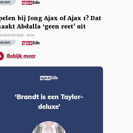
IEUWS
pelen bij Jong Ajax of Ajax 1? Dat
aakt Abdalla ‘geen reet’ uit
AUGUSTUS 2026 - 10:04
IEUWS
Bekijk meer
‘Brandt is een Taylor-
deluxe’