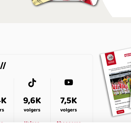
4K
9,6K
7,5K
rs
volgers
volgers
en
Volgen
Abonneren