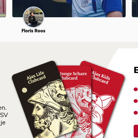
Floris Roos
en.
 SV
je