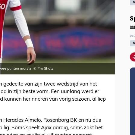
N
S
m
08 
N
twee punten morste. © Pro Shots
n gedeelte van zijn twee wedstrijd van het
og in zijn beste vorm. Een uur lang werd er
 kunnen herinneren van vorig seizoen, al liep
en Heracles Almelo, Rosenborg BK en nu dus
llig. Soms speelt Ajax aardig, soms zakt het