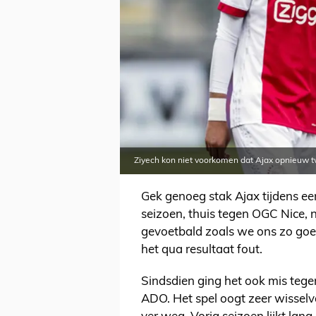
Ziyech kon niet voorkomen dat Ajax opnieuw 
Gek genoeg stak Ajax tijdens ee
seizoen, thuis tegen OGC Nice, n
gevoetbald zoals we ons zo goed
het qua resultaat fout.
Sindsdien ging het ook mis teg
ADO. Het spel oogt zeer wisselva