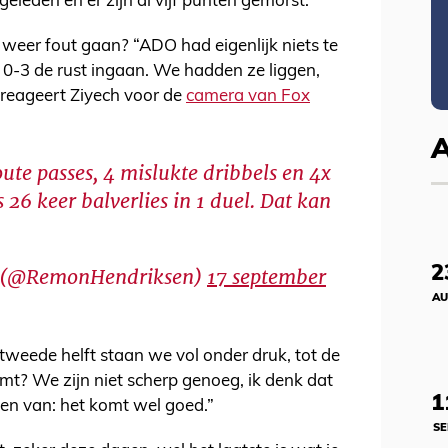
 geleden en er zijn al vijf punten gemorst.
weer fout gaan? “ADO had eigenlijk niets te
 0-3 de rust ingaan. We hadden ze liggen,
 reageert Ziyech voor de
camera van Fox
oute passes, 4 mislukte dribbels en 4x
s 26 keer balverlies in 1 duel. Dat kan
2
 (@RemonHendriksen)
17 september
AU
tweede helft staan we vol onder druk, tot de
mt? We zijn niet scherp genoeg, ik denk dat
1
en van: het komt wel goed.”
SE