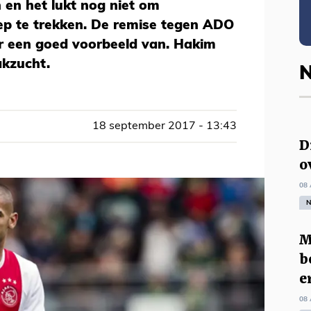
n en het lukt nog niet om
ep te trekken. De remise tegen ADO
r een goed voorbeeld van. Hakim
akzucht.
N
18 september 2017 - 13:43
D
o
08 
N
M
b
e
08 