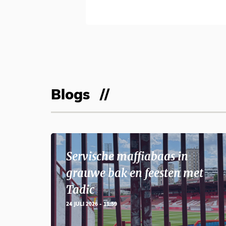
Blogs
Servische maffiabaas in
grauwe bak en feesten met
Tadic
24 JULI 2026 - 11:59