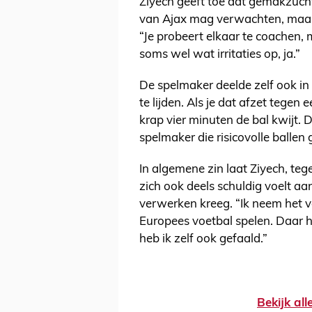
Ziyech geeft toe dat gemakzucht,
van Ajax mag verwachten, maar h
“Je probeert elkaar te coachen, 
soms wel wat irritaties op, ja.”
De spelmaker deelde zelf ook in 
te lijden. Als je dat afzet tegen
krap vier minuten de bal kwijt. 
spelmaker die risicovolle ballen 
In algemene zin laat Ziyech, te
zich ook deels schuldig voelt aan
verwerken kreeg. “Ik neem het v
Europees voetbal spelen. Daar h
heb ik zelf ook gefaald.”
Bekijk al