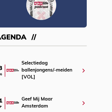
AGENDA
Selectiedag
3
ballenjongens/-meiden
G
[VOL]
Geef Mij Maar
1
Amsterdam
P