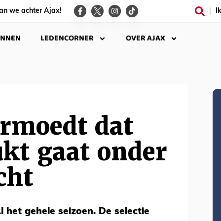
an we achter Ajax!
I
INNEN
LEDENCORNER
OVER AJAX
ermoedt dat
kt gaat onder
cht
Al het gehele seizoen. De selectie