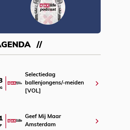
AGENDA
Selectiedag
3
ballenjongens/-meiden
G
[VOL]
Geef Mij Maar
1
Amsterdam
P