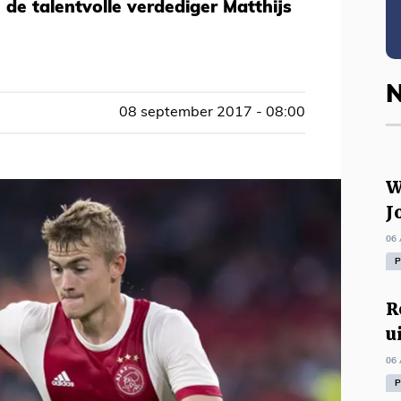
e de talentvolle verdediger Matthijs
N
08 september 2017 - 08:00
W
J
06 
P
R
u
06 
P