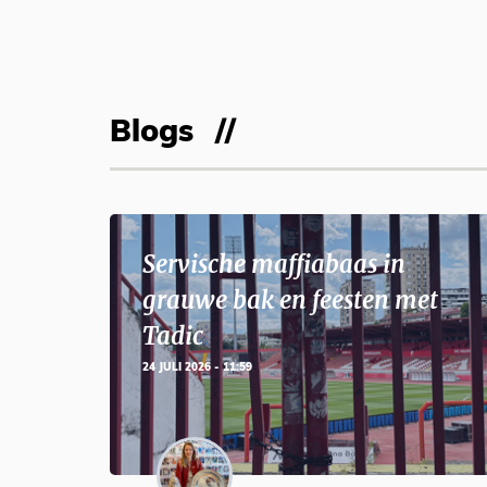
Blogs
Servische maffiabaas in
grauwe bak en feesten met
Tadic
24 JULI 2026 - 11:59