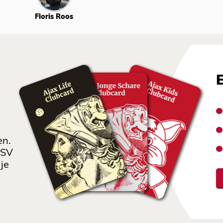
Floris Roos
en.
 SV
je