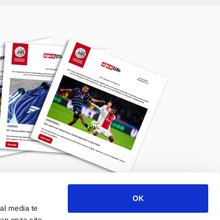
OK
Meld je aan voor de nieuwsbrief
al media te
an onze site