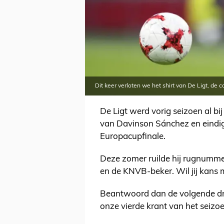
Dit keer verloten we het shirt van De Ligt, de 
De Ligt werd vorig seizoen al bij
van Davinson Sánchez en eindigd
Europacupfinale.
Deze zomer ruilde hij rugnummer 3
en de KNVB-beker. Wil jij kans 
Beantwoord dan de volgende dr
onze vierde krant van het seizoe