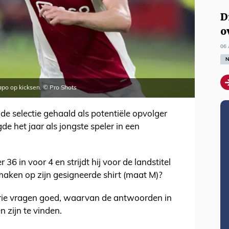
D
o
06 
N
capo op kicksen. © Pro Shots
 de selectie gehaald als potentiële opvolger
e het jaar als jongste speler in een
6 in voor 4 en strijdt hij voor de landstitel
maken op zijn gesigneerde shirt (maat M)?
ie vragen goed, waarvan de antwoorden in
n zijn te vinden.