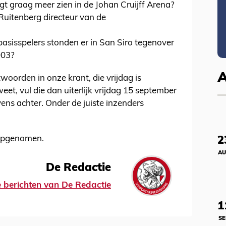
igt graag meer zien in de Johan Cruijff Arena?
uitenberg directeur van de
asisspelers stonden er in San Siro tegenover
003?
woorden in onze krant, die vrijdag is
et, vul die dan uiterlijk vrijdag 15 september
vens achter. Onder de juiste inzenders
 opgenomen.
2
AU
De Redactie
le berichten van De Redactie
1
SE