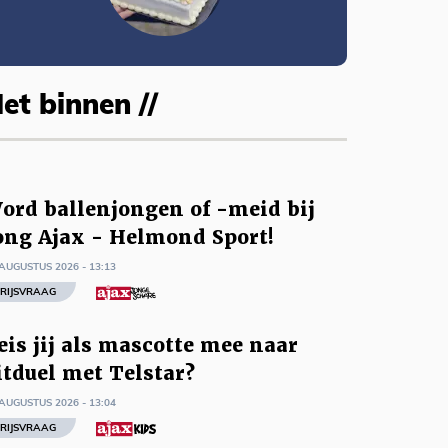
et binnen //
ord ballenjongen of -meid bij
ong Ajax - Helmond Sport!
AUGUSTUS 2026 - 13:13
RIJSVRAAG
eis jij als mascotte mee naar
itduel met Telstar?
AUGUSTUS 2026 - 13:04
RIJSVRAAG