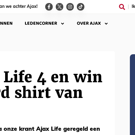
an we achter Ajax!
I
INNEN
LEDENCORNER
OVER AJAX
 Life 4 en win
d shirt van
a onze krant Ajax Life geregeld een