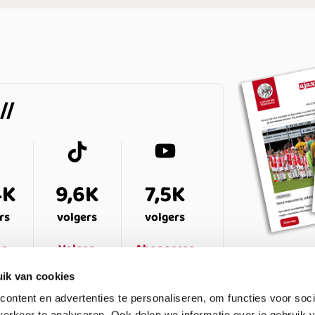
4K
9,6K
7,5K
rs
volgers
volgers
en
Volgen
Abonneren
ik van cookies
ontent en advertenties te personaliseren, om functies voor soci
erkeer te analyseren. Ook delen we informatie over je gebruik v