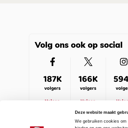
Volg ons ook op social
187K
166K
59
volgers
volgers
volge
Volgen
Volgen
Volg
Deze website maakt gebru
We gebruiken cookies om c
bieden en om ons websitev