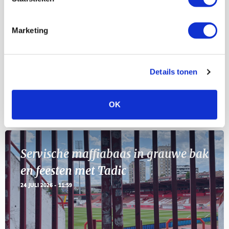
Selectiedag ballenjongens/-meiden
23
[VOL]
AUG
Marketing
11
Geef Mij Maar Amsterdam
SEP
Details tonen
OK
Blogs
Servische maffiabaas in grauwe bak
en feesten met Tadic
24 JULI 2026 - 11:59