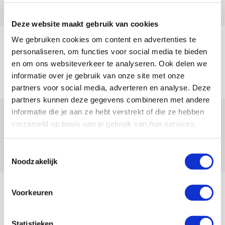
NIEUWS
Deze website maakt gebruik van cookies
We gebruiken cookies om content en advertenties te
Volop enthousiasme in fotoverslag van
personaliseren, om functies voor social media te bieden
Europees treffen met Shelbourne
en om ons websiteverkeer te analyseren. Ook delen we
07 AUGUSTUS 2026 - 09:00
informatie over je gebruik van onze site met onze
FOTOVERSLAG
partners voor social media, adverteren en analyse. Deze
partners kunnen deze gegevens combineren met andere
informatie die je aan ze hebt verstrekt of die ze hebben
Míchel niet blij met resultaat en spel
verzameld op basis van je gebruik van hun services.
na rust: ‘De focus nam af’
07 AUGUSTUS 2026 - 08:30
Toestemmingsselectie
NIEUWS
Noodzakelijk
Bekijk meer
Voorkeuren
AGENDA
Statistieken