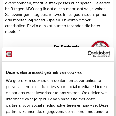
overlappingen, zodat je steekpasses kunt spelen. De eerste
helft tegen ADO zag ik dat alleen maar, dat wil je vaker.
Scheveningen mag best in twee linies gaan staan, prima,
dan moeten wij dat stukspelen. Er waren amper
crossballen. Er zijn dus zat punten te vinden die beter
moeten.”
De Redactie
Bekijk alle berichten van De Redactie
Deze website maakt gebruik van cookies
We gebruiken cookies om content en advertenties te
Net binnen //
personaliseren, om functies voor social media te bieden
en om ons websiteverkeer te analyseren. Ook delen we
informatie over je gebruik van onze site met onze
Is dit de laatste wallpaper van Godts in
partners voor social media, adverteren en analyse. Deze
de Johan Cruijff Arena?
partners kunnen deze gegevens combineren met andere