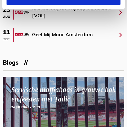
Selectiedag ballenjongens/-meiden
23
[VOL]
AUG
11
Geef Mij Maar Amsterdam
SEP
Blogs
Servische maffiabaas in grauwe bak
en feesten met Tadic
24 JULI 2026 - 11:59