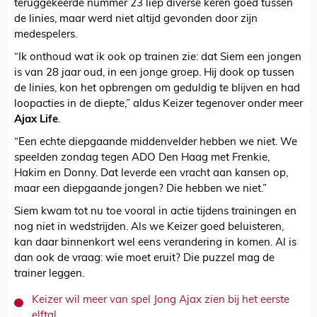
teruggekeerde nummer 23 liep diverse keren goed tussen
de linies, maar werd niet altijd gevonden door zijn
medespelers.
“Ik onthoud wat ik ook op trainen zie: dat Siem een jongen
is van 28 jaar oud, in een jonge groep. Hij dook op tussen
de linies, kon het opbrengen om geduldig te blijven en had
loopacties in de diepte,” aldus Keizer tegenover onder meer
Ajax Life
.
“Een echte diepgaande middenvelder hebben we niet. We
speelden zondag tegen ADO Den Haag met Frenkie,
Hakim en Donny. Dat leverde een vracht aan kansen op,
maar een diepgaande jongen? Die hebben we niet.”
Siem kwam tot nu toe vooral in actie tijdens trainingen en
nog niet in wedstrijden. Als we Keizer goed beluisteren,
kan daar binnenkort wel eens verandering in komen. Al is
dan ook de vraag: wie moet eruit? Die puzzel mag de
trainer leggen.
Keizer wil meer van spel Jong Ajax zien bij het eerste
elftal