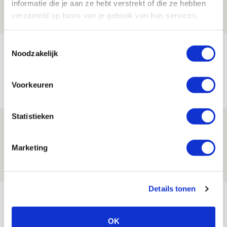
informatie die je aan ze hebt verstrekt of die ze hebben
07 AUGUSTUS 2026 - 00:36
verzameld op basis van je gebruik van hun services.
NIEUWS
Toestemmingsselectie
Trotse Klaassen: ‘Vierhonderd duels
Noodzakelijk
voor mijn club is heel speciaal’
06 AUGUSTUS 2026 - 23:43
Voorkeuren
NIEUWS
Statistieken
Ajax zet Shelbourne eenvoudig opzij en
reist met vertrouwen naar Dublin
Marketing
06 AUGUSTUS 2026 - 21:52
NIEUWS
Details tonen
Bekijk meer
AGENDA
OK