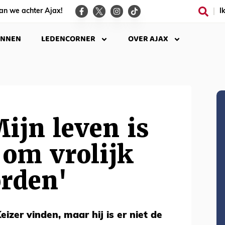
an we achter Ajax!
I
INNEN
LEDENCORNER
OVER AJAX
Mijn leven is
 om vrolijk
orden'
eizer vinden, maar hij is er niet de