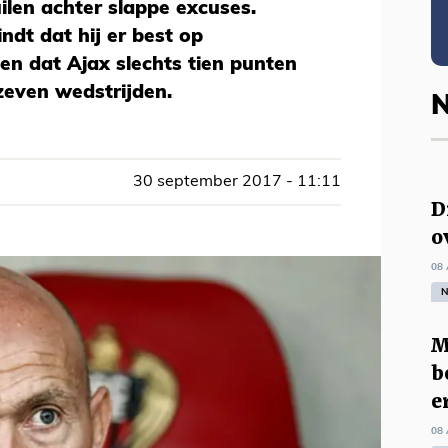
ilen achter slappe excuses.
indt dat hij er best op
 dat Ajax slechts tien punten
zeven wedstrijden.
N
30 september 2017 - 11:11
D
o
08 
N
M
b
e
08 