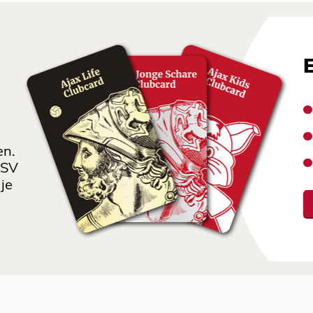
en.
 SV
je