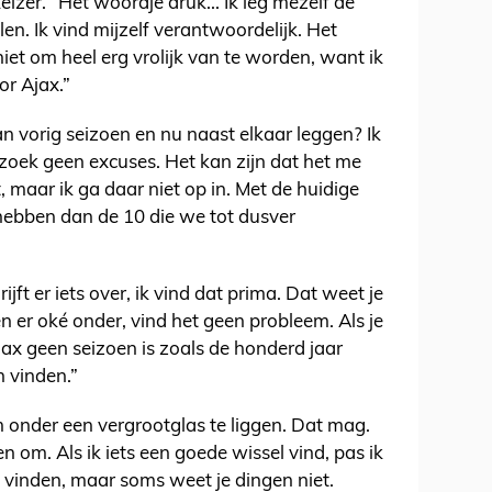
Keizer. “Het woordje druk... Ik leg mezelf de
len. Ik vind mijzelf verantwoordelijk. Het
niet om heel erg vrolijk van te worden, want ik
or Ajax.”
an vorig seizoen en nu naast elkaar leggen? Ik
 zoek geen excuses. Het kan zijn dat het me
 maar ik ga daar niet op in. Met de huidige
ebben dan de 10 die we tot dusver
rijft er iets over, ik vind dat prima. Dat weet je
ben er oké onder, vind het geen probleem. Als je
jax geen seizoen is zoals de honderd jaar
n vinden.”
m onder een vergrootglas te liggen. Dat mag.
 om. Als ik iets een goede wissel vind, pas ik
n vinden, maar soms weet je dingen niet.