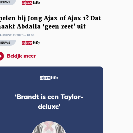
IEUWS
pelen bij Jong Ajax of Ajax 1? Dat
aakt Abdalla ‘geen reet’ uit
AUGUSTUS 2026 - 10:04
IEUWS
Bekijk meer
‘Brandt is een Taylor-
deluxe’