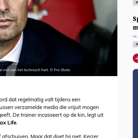
N
S
m
08 
N
 niet van het technisch hart. © Pro Shots
rd dat regelmatig valt tijdens een
tussen verzamelde media die vrijuit mogen
ft. De trainer incasseert op de kin, legt uit
ax Life
.
 afschuiven. Maar dat doet hij niet. Keizer