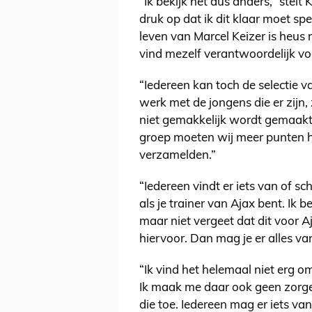
“Ik bekijk het dus anders,” stelt 
druk op dat ik dit klaar moet spe
leven van Marcel Keizer is heus 
vind mezelf verantwoordelijk vo
“Iedereen kan toch de selectie v
werk met de jongens die er zijn,
niet gemakkelijk wordt gemaakt,
groep moeten wij meer punten h
verzamelden.”
“Iedereen vindt er iets van of sch
als je trainer van Ajax bent. Ik 
maar niet vergeet dat dit voor A
hiervoor. Dan mag je er alles va
“Ik vind het helemaal niet erg o
Ik maak me daar ook geen zorgen
die toe. Iedereen mag er iets va