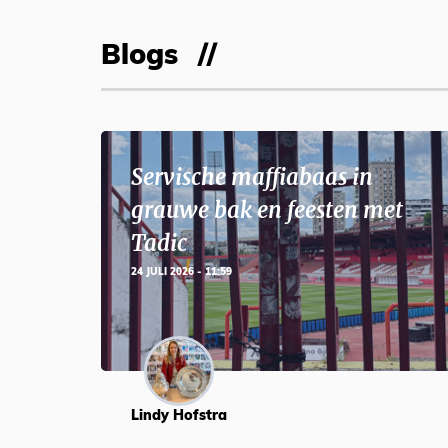
Blogs
Servische maffiabaas in
grauwe bak en feesten met
Tadic
24 JULI 2026 - 11:59
Lindy Hofstra