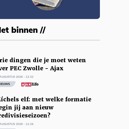
et binnen //
rie dingen die je moet weten
ver PEC Zwolle - Ajax
AUGUSTUS 2026 - 12:32
IEUWS
íchels elf: met welke formatie
egin jij aan nieuw
redivisieseizoen?
AUGUSTUS 2026 - 11:34