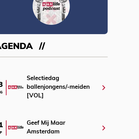
AGENDA
Selectiedag
3
ballenjongens/-meiden
G
[VOL]
Geef Mij Maar
1
Amsterdam
P