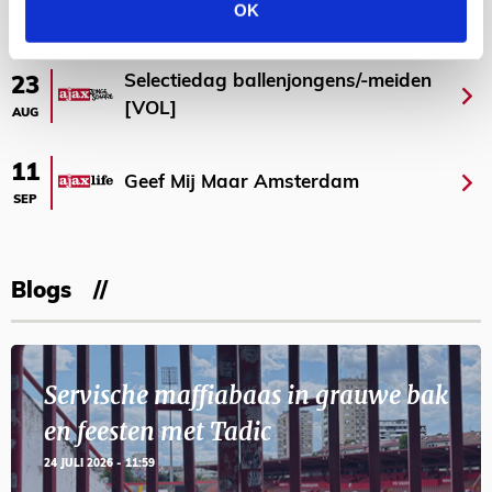
OK
AGENDA
Selectiedag ballenjongens/-meiden
23
[VOL]
AUG
11
Geef Mij Maar Amsterdam
SEP
Blogs
Servische maffiabaas in grauwe bak
en feesten met Tadic
24 JULI 2026 - 11:59