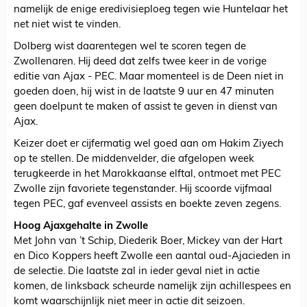
namelijk de enige eredivisieploeg tegen wie Huntelaar het
net niet wist te vinden.
Dolberg wist daarentegen wel te scoren tegen de
Zwollenaren. Hij deed dat zelfs twee keer in de vorige
editie van Ajax - PEC. Maar momenteel is de Deen niet in
goeden doen, hij wist in de laatste 9 uur en 47 minuten
geen doelpunt te maken of assist te geven in dienst van
Ajax.
Keizer doet er cijfermatig wel goed aan om Hakim Ziyech
op te stellen. De middenvelder, die afgelopen week
terugkeerde in het Marokkaanse elftal, ontmoet met PEC
Zwolle zijn favoriete tegenstander. Hij scoorde vijfmaal
tegen PEC, gaf evenveel assists en boekte zeven zegens.
Hoog Ajaxgehalte in Zwolle
Met John van ’t Schip, Diederik Boer, Mickey van der Hart
en Dico Koppers heeft Zwolle een aantal oud-Ajacieden in
de selectie. Die laatste zal in ieder geval niet in actie
komen, de linksback scheurde namelijk zijn achillespees en
komt waarschijnlijk niet meer in actie dit seizoen.