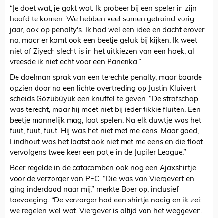
“Je doet wat, je gokt wat. Ik probeer bij een speler in zijn
hoofd te komen. We hebben veel samen getraind vorig
jaar, ook op penalty's. Ik had wel een idee en dacht erover
na, maar er komt ook een beetje geluk bij kijken. Ik weet
niet of Ziyech slecht is in het uitkiezen van een hoek, al
vreesde ik niet echt voor een Panenka.”
De doelman sprak van een terechte penalty, maar baarde
opzien door na een lichte overtreding op Justin Kluivert
scheids Gözübüyük een knuffel te geven. “De strafschop
was terecht, maar hij moet niet bij ieder tikkie fluiten. Een
beetje mannelijk mag, laat spelen. Na elk duwtje was het
fuut, fuut, fuut. Hij was het niet met me eens. Maar goed,
Lindhout was het laatst ook niet met me eens en die floot
vervolgens twee keer een potje in de Jupiler League.”
Boer regelde in de catacomben ook nog een Ajaxshirtje
voor de verzorger van PEC. “Die was van Viergevert en
ging inderdaad naar mij,” merkte Boer op, inclusief
toevoeging. “De verzorger had een shirtje nodig en ik zei:
we regelen wel wat. Viergever is altijd van het weggeven.