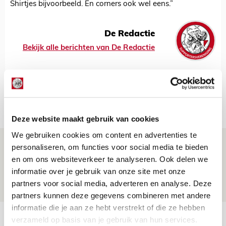
Shirtjes bijvoorbeeld. En corners ook wel eens.”
De Redactie
Bekijk alle berichten van De Redactie
Net binnen //
Deze website maakt gebruik van cookies
We gebruiken cookies om content en advertenties te
Brandt: ‘Ajax en Cruijff bleven door
personaliseren, om functies voor social media te bieden
mijn hoofd spoken’
en om ons websiteverkeer te analyseren. Ook delen we
informatie over je gebruik van onze site met onze
07 AUGUSTUS 2026 - 20:02
partners voor social media, adverteren en analyse. Deze
NIEUWS
partners kunnen deze gegevens combineren met andere
informatie die je aan ze hebt verstrekt of die ze hebben
Míchel geeft blessure-update en
verzameld op basis van je gebruik van hun services.