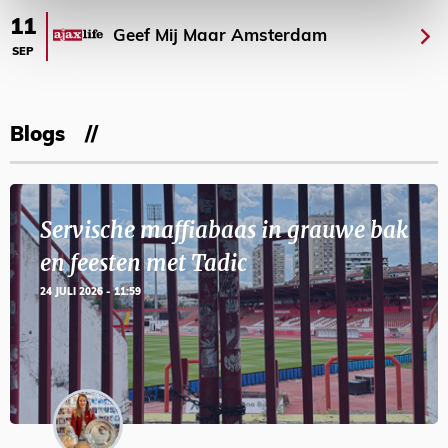
11
Geef Mij Maar Amsterdam
SEP
Blogs
Servische maffiabaas in grauwe bak
en feesten met Tadic
24 JULI 2026 - 11:59