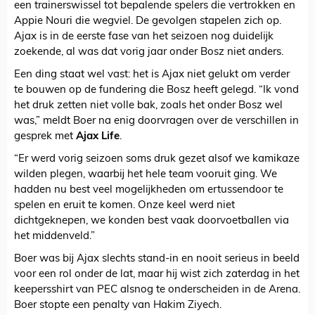
een trainerswissel tot bepalende spelers die vertrokken en
Appie Nouri die wegviel. De gevolgen stapelen zich op.
Ajax is in de eerste fase van het seizoen nog duidelijk
zoekende, al was dat vorig jaar onder Bosz niet anders.
Een ding staat wel vast: het is Ajax niet gelukt om verder
te bouwen op de fundering die Bosz heeft gelegd. “Ik vond
het druk zetten niet volle bak, zoals het onder Bosz wel
was,” meldt Boer na enig doorvragen over de verschillen in
gesprek met
Ajax Life
.
“Er werd vorig seizoen soms druk gezet alsof we kamikaze
wilden plegen, waarbij het hele team vooruit ging. We
hadden nu best veel mogelijkheden om ertussendoor te
spelen en eruit te komen. Onze keel werd niet
dichtgeknepen, we konden best vaak doorvoetballen via
het middenveld.”
Boer was bij Ajax slechts stand-in en nooit serieus in beeld
voor een rol onder de lat, maar hij wist zich zaterdag in het
keepersshirt van PEC alsnog te onderscheiden in de Arena.
Boer stopte een penalty van Hakim Ziyech.