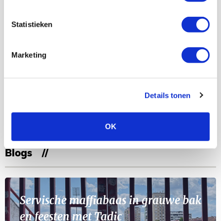
Bekijk meer
Statistieken
AGENDA
Marketing
Selectiedag ballenjongens/-meiden
23
[VOL]
AUG
Details tonen
11
Geef Mij Maar Amsterdam
SEP
OK
Blogs
Servische maffiabaas in grauwe bak
en feesten met Tadic