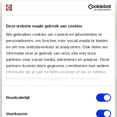
Míchels elf: met welke formatie begin
jij aan nieuw eredivisieseizoen?
Deze website maakt gebruik van cookies
08 AUGUSTUS 2026 - 11:34
NIEUWS
We gebruiken cookies om content en advertenties te
personaliseren, om functies voor social media te bieden
en om ons websiteverkeer te analyseren. Ook delen we
Spelen bij Jong Ajax of Ajax 1? Dat
informatie over je gebruik van onze site met onze
maakt Abdalla ‘geen reet’ uit
partners voor social media, adverteren en analyse. Deze
08 AUGUSTUS 2026 - 10:04
partners kunnen deze gegevens combineren met andere
informatie die je aan ze hebt verstrekt of die ze hebben
NIEUWS
verzameld op basis van je gebruik van hun services.
Brandt: ‘Ajax en Cruijff bleven door
Toestemmingsselectie
mijn hoofd spoken’
Noodzakelijk
07 AUGUSTUS 2026 - 20:02
NIEUWS
Voorkeuren