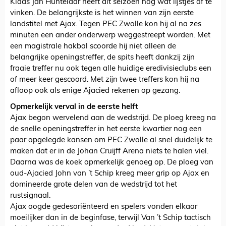
Klaas Jan Huntelaar heeft dit seizoen nog wat lijstjes af te
vinken. De belangrijkste is het winnen van zijn eerste
landstitel met Ajax. Tegen PEC Zwolle kon hij al na zes
minuten een ander onderwerp weggestreept worden. Met
een magistrale hakbal scoorde hij niet alleen de
belangrijke openingstreffer, de spits heeft dankzij zijn
fraaie treffer nu ook tegen alle huidige eredivisieclubs een
of meer keer gescoord. Met zijn twee treffers kon hij na
afloop ook als enige Ajacied rekenen op gezang.
Opmerkelijk verval in de eerste helft
Ajax begon wervelend aan de wedstrijd. De ploeg kreeg na
de snelle openingstreffer in het eerste kwartier nog een
paar opgelegde kansen om PEC Zwolle al snel duidelijk te
maken dat er in de Johan Cruijff Arena niets te halen viel.
Daarna was de koek opmerkelijk genoeg op. De ploeg van
oud-Ajacied John van ’t Schip kreeg meer grip op Ajax en
domineerde grote delen van de wedstrijd tot het
rustsignaal.
Ajax oogde gedesoriënteerd en spelers vonden elkaar
moeilijker dan in de beginfase, terwijl Van ’t Schip tactisch