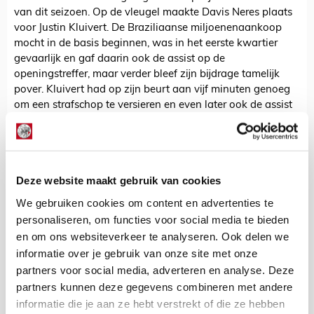
van dit seizoen. Op de vleugel maakte Davis Neres plaats
voor Justin Kluivert. De Braziliaanse miljoenenaankoop
mocht in de basis beginnen, was in het eerste kwartier
gevaarlijk en gaf daarin ook de assist op de
openingstreffer, maar verder bleef zijn bijdrage tamelijk
pover. Kluivert had op zijn beurt aan vijf minuten genoeg
om een strafschop te versieren en even later ook de assist
te leveren op Hakim Ziyech, die de bevrijdende tweede
treffer voor zijn rekening nam.
Ziyech komt weer onderaan het lijstje
Hakim Ziyech begon aardig, zakte naderhand naar een
Deze website maakt gebruik van cookies
lager niveau, eiste na rust een strafschop op, maar miste
We gebruiken cookies om content en advertenties te
net als enkele dagen eerder met de Marokkaanse ploeg.
personaliseren, om functies voor social media te bieden
Daarna besliste hij overigens alsnog de wedstrijd door de
en om ons websiteverkeer te analyseren. Ook delen we
bevrijdende 2-0 binnen te tikken, op aangeven van invaller
Justin Kluivert.
informatie over je gebruik van onze site met onze
partners voor social media, adverteren en analyse. Deze
Rouwbanden voor Piet Ouderland
partners kunnen deze gegevens combineren met andere
De Ajacieden speelden met rouwbanden. Dit vanwege het
informatie die je aan ze hebt verstrekt of die ze hebben
overlijden van oud-Ajacied Piet Ouderland die op drie