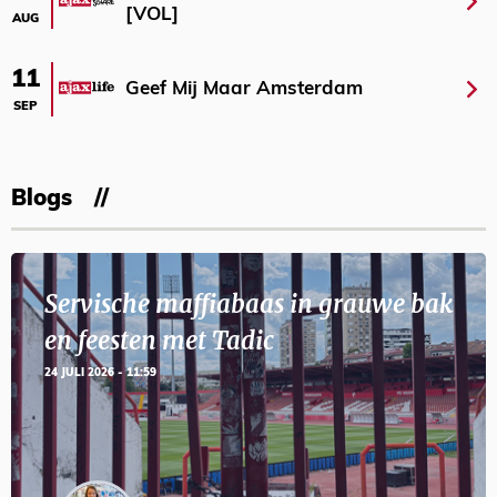
[VOL]
AUG
11
Geef Mij Maar Amsterdam
SEP
Blogs
Servische maffiabaas in grauwe bak
en feesten met Tadic
24 JULI 2026 - 11:59