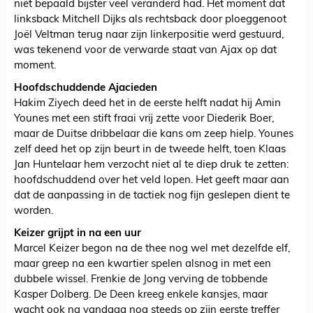
niet bepaald bijster veel veranderd had. Het moment dat
linksback Mitchell Dijks als rechtsback door ploeggenoot
Joël Veltman terug naar zijn linkerpositie werd gestuurd,
was tekenend voor de verwarde staat van Ajax op dat
moment.
Hoofdschuddende Ajacieden
Hakim Ziyech deed het in de eerste helft nadat hij Amin
Younes met een stift fraai vrij zette voor Diederik Boer,
maar de Duitse dribbelaar die kans om zeep hielp. Younes
zelf deed het op zijn beurt in de tweede helft, toen Klaas
Jan Huntelaar hem verzocht niet al te diep druk te zetten:
hoofdschuddend over het veld lopen. Het geeft maar aan
dat de aanpassing in de tactiek nog fijn geslepen dient te
worden.
Keizer grijpt in na een uur
Marcel Keizer begon na de thee nog wel met dezelfde elf,
maar greep na een kwartier spelen alsnog in met een
dubbele wissel. Frenkie de Jong verving de tobbende
Kasper Dolberg. De Deen kreeg enkele kansjes, maar
wacht ook na vandaag nog steeds op zijn eerste treffer