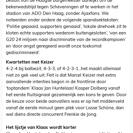
besluit van de Haagse burgemeester aankijkt om de
bekerwedstrijd tegen Scheveningen af te werken in het
stadion van ADO Den Haag, zonder Ajaxfans. We
noteerden onder andere de volgende spandoekteksten:
‘Politie gepaaid, supporters genaaid’, ‘lokale driehoek zit te
kloten echte supporters wederom buitengesloten’, ‘van een
G20 24 miljoen naar discriminatie van de recordkampioen’
en ‘door angst geregeerd wordt onze toekomst
gediscrimineerd’.
Kwartetten met Keizer
4-2-4 bij balbezit, 4-3-3, of 4-2-3-1...het maakt allemaal
niet zo gek veel uit. Feit is dat Marcel Keizer met extra
aanvallende intenties begon in de frontlinie door
‘toptandem’ Klaas Jan Huntelaar/ Kasper Dolberg vanaf
het eerste fluitsignaal gezamenlijk een kans te geven. Door
de keuze voor beide aanvallers was er op het middenveld
vanaf de eerste minuut geen plek voor Lasse Schöne, dan
wel diens directe concurrent Frenkie de Jong.
Het lijstje van Klaas wordt korter