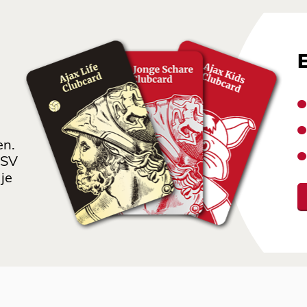
en.
 SV
je