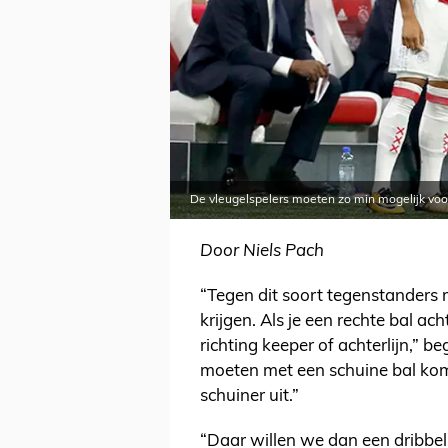
De vleugelspelers moeten zo min mogelijk voor
Door Niels Pach
“Tegen dit soort tegenstanders m
krijgen. Als je een rechte bal ac
richting keeper of achterlijn,” be
moeten met een schuine bal kom
schuiner uit.”
“Daar willen we dan een dribbel 