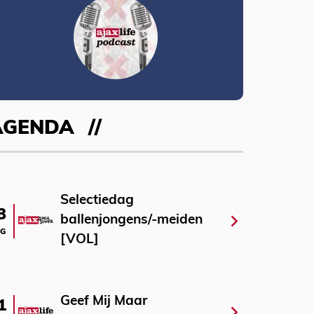
AGENDA
Selectiedag
3
ballenjongens/-meiden
G
[VOL]
Geef Mij Maar
1