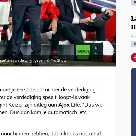
N
L
H
05 
N
zetten van de zijlijn geven. © Pro Shots
oet je eerst de bal achter de verdediging
hter de verdediging speelt, loopt-ie vaak
gint Keizer zijn uitleg aan
Ajax Life
. “Dus we
en. Dus dan kom je automatisch iets
naar binnen hebben, dat lukt ons niet altijd