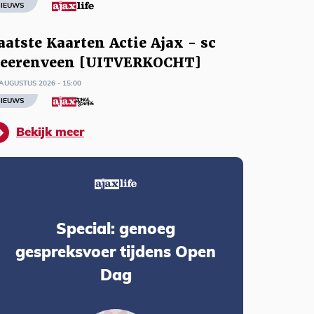
IEUWS
aatste Kaarten Actie Ajax - sc
eerenveen [UITVERKOCHT]
AUGUSTUS 2026 - 15:00
IEUWS
Bekijk meer
Special: genoeg
gespreksvoer tijdens Open
Dag