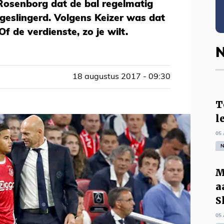
Rosenborg dat de bal regelmatig
geslingerd. Volgens Keizer was dat
f de verdienste, zo je wilt.
N
18 augustus 2017 - 09:30
T
l
05 
N
M
a
S
05 