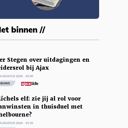
et binnen //
er Stegen over uitdagingen en
eidersrol bij Ajax
AUGUSTUS 2026 - 20:00
IEUWS
íchels elf: zie jij al rol voor
anwinsten in thuisduel met
helbourne?
AUGUSTUS 2026 - 15:35