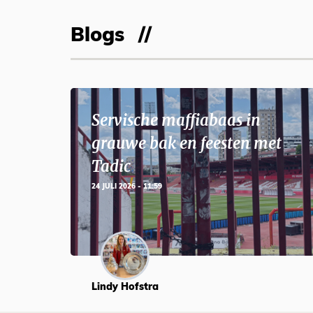
Blogs
Servische maffiabaas in
grauwe bak en feesten met
Tadic
24 JULI 2026 - 11:59
Lindy Hofstra