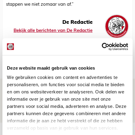
stappen we niet zomaar van af.”
De Redactie
Bekijk alle berichten van De Redactie
Net binnen //
Deze website maakt gebruik van cookies
We gebruiken cookies om content en advertenties te
personaliseren, om functies voor social media te bieden
Is dit de laatste wallpaper van Godts in
en om ons websiteverkeer te analyseren. Ook delen we
de Johan Cruijff Arena?
informatie over je gebruik van onze site met onze
partners voor social media, adverteren en analyse. Deze
07 AUGUSTUS 2026 - 00:36
partners kunnen deze gegevens combineren met andere
NIEUWS
informatie die je aan ze hebt verstrekt of die ze hebben
verzameld op basis van je gebruik van hun services.
Trotse Klaassen: ‘Vierhonderd duels