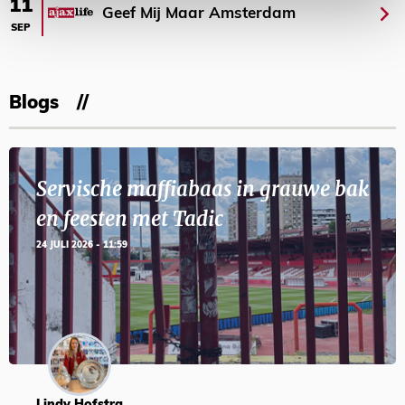
11
Geef Mij Maar Amsterdam
SEP
Blogs
Servische maffiabaas in grauwe bak
en feesten met Tadic
24 JULI 2026 - 11:59