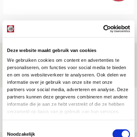
Net binnen //
Deze website maakt gebruik van cookies
Drie dingen die je moet weten over PEC
We gebruiken cookies om content en advertenties te
Zwolle - Ajax
personaliseren, om functies voor social media te bieden
08 AUGUSTUS 2026 - 12:32
en om ons websiteverkeer te analyseren. Ook delen we
NIEUWS
informatie over je gebruik van onze site met onze
partners voor social media, adverteren en analyse. Deze
Míchels elf: met welke formatie begin
partners kunnen deze gegevens combineren met andere
informatie die je aan ze hebt verstrekt of die ze hebben
jij aan nieuw eredivisieseizoen?
verzameld op basis van je gebruik van hun services.
08 AUGUSTUS 2026 - 11:34
NIEUWS
Toestemmingsselectie
Noodzakelijk