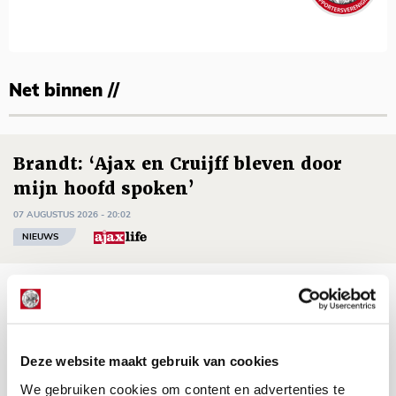
Net binnen //
Brandt: ‘Ajax en Cruijff bleven door
mijn hoofd spoken’
07 AUGUSTUS 2026 - 20:02
NIEUWS
Míchel geeft blessure-update en
spreekt over Godts, Baas en
aanwinsten
Deze website maakt gebruik van cookies
07 AUGUSTUS 2026 - 14:13
We gebruiken cookies om content en advertenties te
NIEUWS