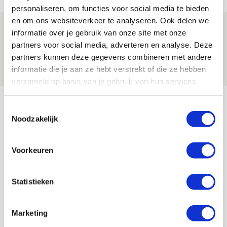
personaliseren, om functies voor social media te bieden
en om ons websiteverkeer te analyseren. Ook delen we
Volop enthousiasme in fotoverslag van
informatie over je gebruik van onze site met onze
Europees treffen met Shelbourne
partners voor social media, adverteren en analyse. Deze
partners kunnen deze gegevens combineren met andere
07 AUGUSTUS 2026 - 09:00
informatie die je aan ze hebt verstrekt of die ze hebben
FOTOVERSLAG
verzameld op basis van je gebruik van hun services.
Bekijk meer
Toestemmingsselectie
AGENDA
Noodzakelijk
Selectiedag ballenjongens/-meiden
23
Voorkeuren
[VOL]
AUG
Statistieken
11
Geef Mij Maar Amsterdam
SEP
Marketing