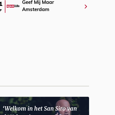
Geef Mij Maar
1
Amsterdam
P
‘Welkom in het San Siro van