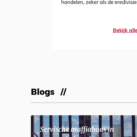
handelen, zeker als de eredivisi
Bekijk al
Blogs
Servische maffiabaas in