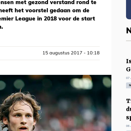
ensen met gezond verstand rond te
 heeft het voorstel gedaan om de
mier League in 2018 voor de start
n.
N
15 augustus 2017 - 10:18
I
G
07 
N
T
d
s
06 