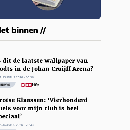
et binnen //
s dit de laatste wallpaper van
odts in de Johan Cruijff Arena?
AUGUSTUS 2026 - 00:36
IEUWS
rotse Klaassen: ‘Vierhonderd
uels voor mijn club is heel
peciaal’
AUGUSTUS 2026 - 23:43