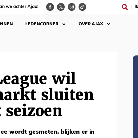
an we achter Ajax!
I
INNEN
LEDENCORNER
OVER AJAX
League wil
arkt sluiten
t seizoen
e wordt gesmeten, blijken er in