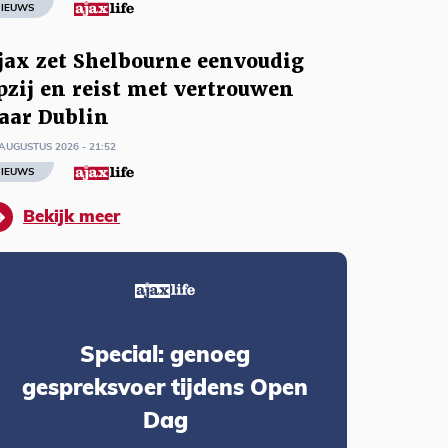
IEUWS
jax zet Shelbourne eenvoudig
pzij en reist met vertrouwen
aar Dublin
AUGUSTUS 2026 - 21:52
IEUWS
Bekijk meer
Special: genoeg
gespreksvoer tijdens Open
Dag