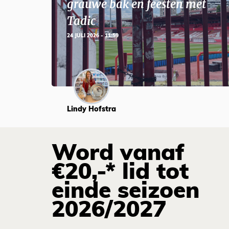
grauwe bak en feesten met
Tadic
24 JULI 2026 - 11:59
Lindy Hofstra
Word vanaf
€20,-* lid tot
einde seizoen
2026/2027