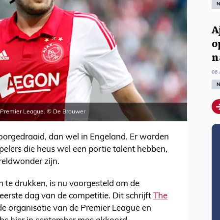
N
A
o
n
06 
N
de Premier League. © De Brouwer
doorgedraaid, dan wel in Engeland. Er worden
elers die heus wel een portie talent hebben,
reldwonder zijn.
n te drukken, is nu voorgesteld om de
eerste dag van de competitie. Dit schrijft
The
 de organisatie van de Premier League en