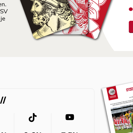
en.
 SV
je