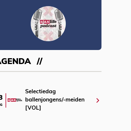
AGENDA
Selectiedag
3
ballenjongens/-meiden
G
[VOL]