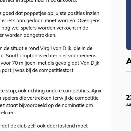
bs hier in september mee akkoord.
is goed dat poppetjes op juiste posities inzien
at er iets aan gedaan moet worden. Overigens
l nog wel spelers worden verkocht in de
eer worden aangetrokken.
de situatie rond Virgil van Dijk, die in de
ool. Southampton is echter niet voornemens
 voor 70 miljoen, met als gevolg dat Van Dijk
e partij was bij de competitiestart,
ste stap, ook richting andere competities. Ajax
2
 spelers die vertrekken terwijl de competitie
ez staat bijvoorbeeld op de nominatie om
AU
rekken.
r dat de club zelf ook doortastend moet