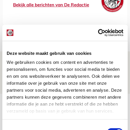
Bekijk alle berichten van De Redactie
Net binnen //
Deze website maakt gebruik van cookies
Drie dingen die je moet weten over PEC
We gebruiken cookies om content en advertenties te
Zwolle - Ajax
personaliseren, om functies voor social media te bieden
en om ons websiteverkeer te analyseren. Ook delen we
08 AUGUSTUS 2026 - 12:32
informatie over je gebruik van onze site met onze
NIEUWS
partners voor social media, adverteren en analyse. Deze
partners kunnen deze gegevens combineren met andere
Míchels elf: met welke formatie begin
informatie die je aan ze hebt verstrekt of die ze hebben
jij aan nieuw eredivisieseizoen?
verzameld op basis van je gebruik van hun services.
08 AUGUSTUS 2026 - 11:34
Toestemmingsselectie
NIEUWS