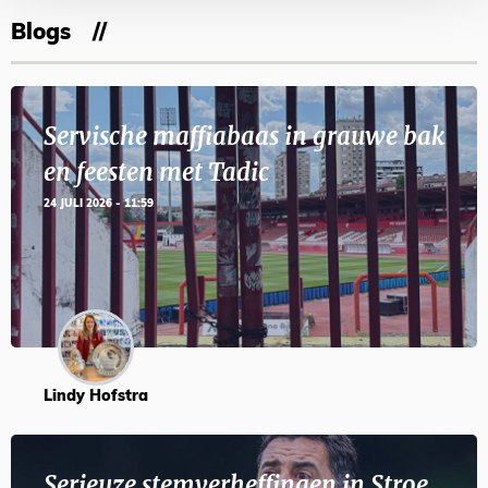
Blogs
Servische maffiabaas in grauwe bak
en feesten met Tadic
24 JULI 2026 - 11:59
Lindy Hofstra
Serieuze stemverheffingen in Stroe