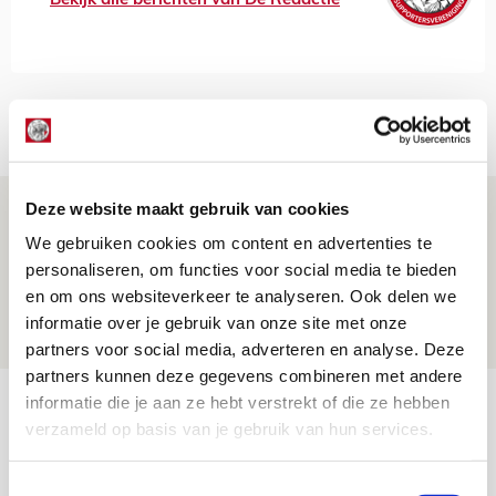
Bekijk alle berichten van De Redactie
Net binnen //
Deze website maakt gebruik van cookies
Míchel geeft blessure-update en
spreekt over Godts, Baas en
We gebruiken cookies om content en advertenties te
personaliseren, om functies voor social media te bieden
aanwinsten
en om ons websiteverkeer te analyseren. Ook delen we
07 AUGUSTUS 2026 - 14:13
informatie over je gebruik van onze site met onze
NIEUWS
partners voor social media, adverteren en analyse. Deze
partners kunnen deze gegevens combineren met andere
Volop enthousiasme in fotoverslag van
informatie die je aan ze hebt verstrekt of die ze hebben
verzameld op basis van je gebruik van hun services.
Europees treffen met Shelbourne
07 AUGUSTUS 2026 - 09:00
Toestemmingsselectie