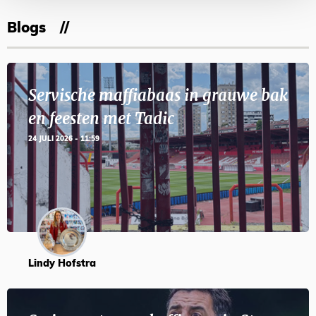
Blogs
Servische maffiabaas in grauwe bak
en feesten met Tadic
24 JULI 2026 - 11:59
Lindy Hofstra