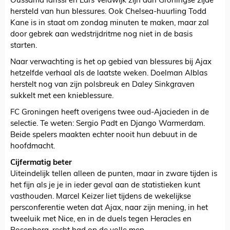
Oussama Idrissi en Lars Veldwijk zijn aan Groningse zijde
hersteld van hun blessures. Ook Chelsea-huurling Todd
Kane is in staat om zondag minuten te maken, maar zal
door gebrek aan wedstrijdritme nog niet in de basis
starten.
Naar verwachting is het op gebied van blessures bij Ajax
hetzelfde verhaal als de laatste weken. Doelman Alblas
herstelt nog van zijn polsbreuk en Daley Sinkgraven
sukkelt met een knieblessure.
FC Groningen heeft overigens twee oud-Ajacieden in de
selectie. Te weten: Sergio Padt en Django Warmerdam.
Beide spelers maakten echter nooit hun debuut in de
hoofdmacht.
Cijfermatig beter
Uiteindelijk tellen alleen de punten, maar in zware tijden is
het fijn als je je in ieder geval aan de statistieken kunt
vasthouden. Marcel Keizer liet tijdens de wekelijkse
persconferentie weten dat Ajax, naar zijn mening, in het
tweeluik met Nice, en in de duels tegen Heracles en