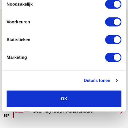
FOTOVERSLAG
Noodzakelijk
Míchel niet blij met resultaat en spel
Voorkeuren
na rust: ‘De focus nam af’
07 AUGUSTUS 2026 - 08:30
Statistieken
NIEUWS
Bekijk meer
Marketing
AGENDA
Details tonen
Selectiedag ballenjongens/-meiden
23
[VOL]
AUG
OK
11
Geef Mij Maar Amsterdam
SEP