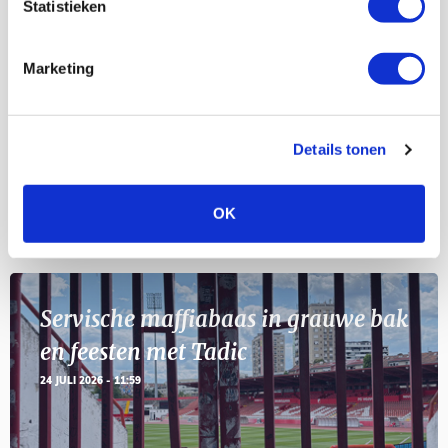
Statistieken
Selectiedag ballenjongens/-meiden
23
[VOL]
AUG
Marketing
11
Geef Mij Maar Amsterdam
SEP
Details tonen
OK
Blogs
Servische maffiabaas in grauwe bak
en feesten met Tadic
24 JULI 2026 - 11:59