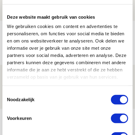
07 AUGUSTUS 2026 - 09:00
FOTOVERSLAG
Deze website maakt gebruik van cookies
We gebruiken cookies om content en advertenties te
Míchel niet blij met resultaat en spel
personaliseren, om functies voor social media te bieden
na rust: ‘De focus nam af’
en om ons websiteverkeer te analyseren. Ook delen we
informatie over je gebruik van onze site met onze
07 AUGUSTUS 2026 - 08:30
partners voor social media, adverteren en analyse. Deze
NIEUWS
partners kunnen deze gegevens combineren met andere
informatie die je aan ze hebt verstrekt of die ze hebben
Is dit de laatste wallpaper van Godts in
verzameld op basis van je gebruik van hun services.
de Johan Cruijff Arena?
07 AUGUSTUS 2026 - 00:36
Toestemmingsselectie
Noodzakelijk
NIEUWS
Bekijk meer
Voorkeuren
AGENDA