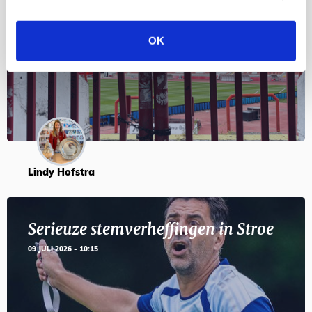
Servische maffiabaas in grauwe bak
en feesten met Tadic
OK
24 JULI 2026 - 11:59
Lindy Hofstra
Serieuze stemverheffingen in Stroe
09 JULI 2026 - 10:15