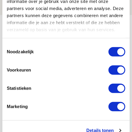
informatie over je gebruik van onze site met onze
NIEUWS
partners voor social media, adverteren en analyse. Deze
partners kunnen deze gegevens combineren met andere
Bekijk meer
informatie die je aan ze hebt verstrekt of die ze hebben
verzameld op basis van je gebruik van hun services.
AGENDA
Toestemmingsselectie
Selectiedag ballenjongens/-meiden
23
Noodzakelijk
[VOL]
AUG
Voorkeuren
11
Geef Mij Maar Amsterdam
SEP
Statistieken
Marketing
Blogs
Details tonen