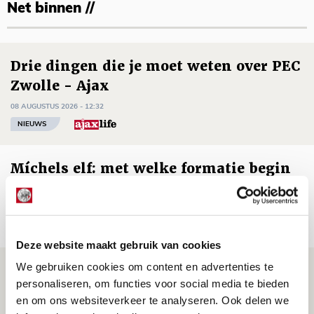
Net binnen //
Drie dingen die je moet weten over PEC
Zwolle - Ajax
08 AUGUSTUS 2026 - 12:32
NIEUWS
Míchels elf: met welke formatie begin
jij aan nieuw eredivisieseizoen?
08 AUGUSTUS 2026 - 11:34
NIEUWS
Deze website maakt gebruik van cookies
We gebruiken cookies om content en advertenties te
Spelen bij Jong Ajax of Ajax 1? Dat
personaliseren, om functies voor social media te bieden
maakt Abdalla ‘geen reet’ uit
en om ons websiteverkeer te analyseren. Ook delen we
08 AUGUSTUS 2026 - 10:04