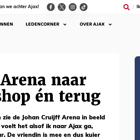
an we achter Ajax!
I
INNEN
LEDENCORNER
OVER AJAX
 Arena naar
shop én terug
 zie de Johan Cruijff Arena in beeld
voelt het alsof ik naar Ajax ga,
r. De vriendin is mee en dus kuier