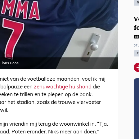
N
V
f
m
07 
F
Floris Roos
iet van de voetballoze maanden, voel ik mij
tbalpauze een
zenuwachtige huishond
die
weken te trillen en te piepen op de bank.
aar het stadion, zoals de trouwe viervoeter
wil.
mijn vriendin mij terug de woonwinkel in. “Tja,
erdaad. Poten eronder. Niks meer aan doen.”