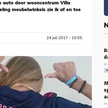
de auto door wooncentrum Villa
ling meubelwinkels zie ik af en toe
N
24 juli 2017 - 10:55
B
d
07 
N
M
s
a
07 