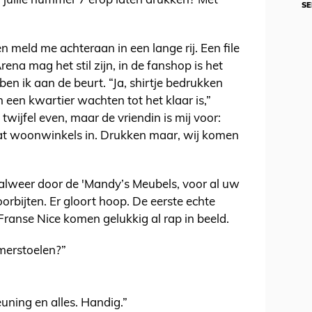
n jullie nummer 7 erop laten drukken? Met
SE
 en meld me achteraan in een lange rij. Een file
rena mag het stil zijn, in de fanshop is het
en ik aan de beurt. “Ja, shirtje bedrukken
 een kwartier wachten tot het klaar is,”
k twijfel even, maar de vriendin is mij voor:
wat woonwinkels in. Drukken maar, wij komen
r alweer door de 'Mandy’s Meubels, voor al uw
orbijten. Er gloort hoop. De eerste echte
Franse Nice komen gelukkig al rap in beeld.
amerstoelen?”
euning en alles. Handig.”