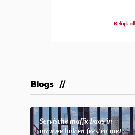
Bekijk al
Blogs
Servische maffiabaas in
grauwe bak en feesten met