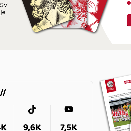
 SV
je
4K
9,6K
7,5K