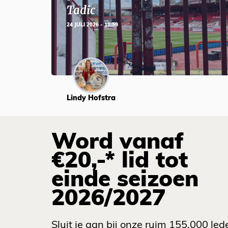
Tadic
24 JULI 2026 - 11:59
Lindy Hofstra
Word vanaf
€20,-* lid tot
einde seizoen
2026/2027
Sluit je aan bij onze ruim 155.000 led