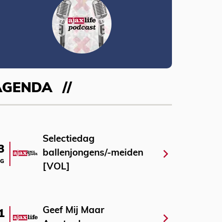
AGENDA
Selectiedag
3
ballenjongens/-meiden
G
[VOL]
Geef Mij Maar
1