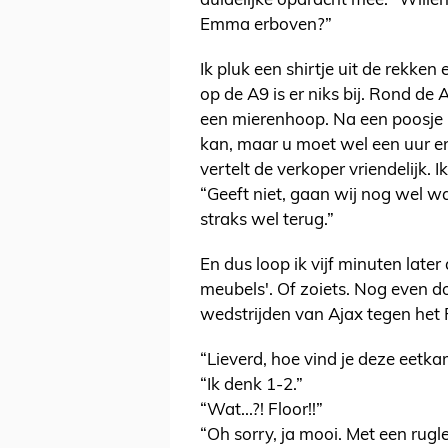
duidelijke opdracht mee: “Wille
Emma erboven?”
Ik pluk een shirtje uit de rekken
op de A9 is er niks bij. Rond de A
een mierenhoop. Na een poosje b
kan, maar u moet wel een uur en
vertelt de verkoper vriendelijk. I
“Geeft niet, gaan wij nog wel 
straks wel terug.”
En dus loop ik vijf minuten late
meubels'. Of zoiets. Nog even do
wedstrijden van Ajax tegen het 
“Lieverd, hoe vind je deze eetk
“Ik denk 1-2.”
“Wat...?! Floor!!”
“Oh sorry, ja mooi. Met een rugl