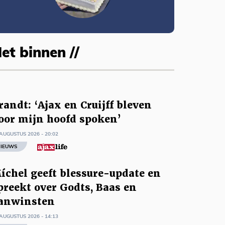
et binnen //
randt: ‘Ajax en Cruijff bleven
oor mijn hoofd spoken’
AUGUSTUS 2026 - 20:02
IEUWS
íchel geeft blessure-update en
preekt over Godts, Baas en
anwinsten
AUGUSTUS 2026 - 14:13