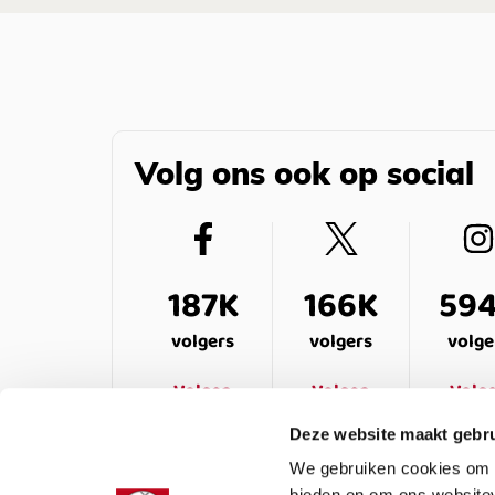
Volg ons ook op social
187K
166K
59
volgers
volgers
volge
Volgen
Volgen
Volg
Deze website maakt gebru
We gebruiken cookies om c
bieden en om ons websitev