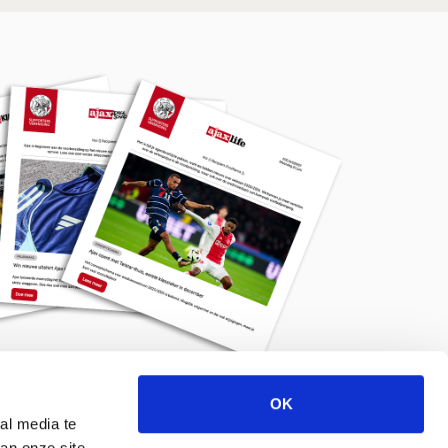
OK
Meld je aan voor de nieuwsbrief
al media te
an onze site