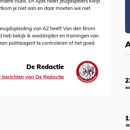
andere clubs. En Ajax raakt jeugdspelers kwijt
tkom je niet aan en daar moeten we niet
e jeugdopleiding van AZ heeft Van den Brom
jd heb bekijk ik wedstrijden en trainingen van
en politieagent te controleren of het goed
De Redactie
le berichten van De Redactie
2
AU
1
SE