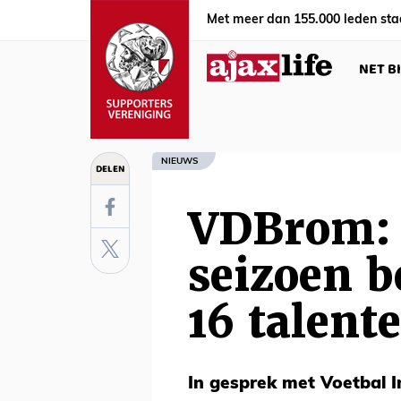
Met meer dan 155.000 leden sta
NET B
NIEUWS
DELEN
VDBrom: 
seizoen b
16 talent
In gesprek met Voetbal I