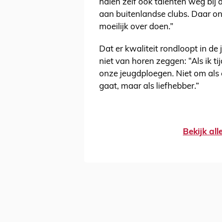
halen zelf óók talenten weg bij 
aan buitenlandse clubs. Daar on
moeilijk over doen.”
Dat er kwaliteit rondloopt in d
niet van horen zeggen: “Als ik ti
onze jeugdploegen. Niet om als e
gaat, maar als liefhebber.”
Bekijk al