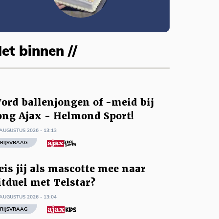
et binnen //
ord ballenjongen of -meid bij
ong Ajax - Helmond Sport!
AUGUSTUS 2026 - 13:13
RIJSVRAAG
eis jij als mascotte mee naar
itduel met Telstar?
AUGUSTUS 2026 - 13:04
RIJSVRAAG