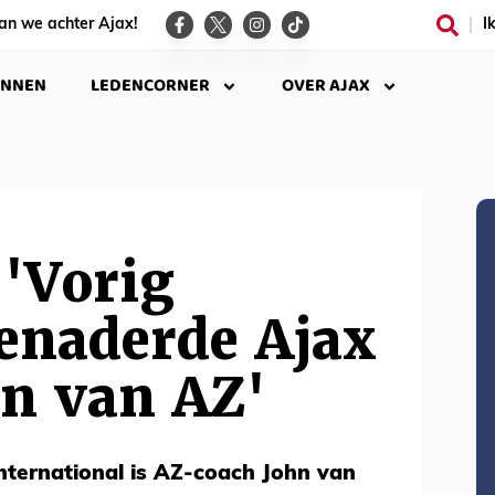
an we achter Ajax!
I
INNEN
LEDENCORNER
OVER AJAX
'Vorig
enaderde Ajax
en van AZ'
nternational is AZ-coach John van