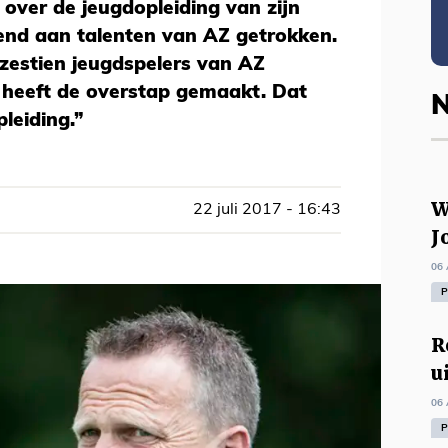
 over de jeugdopleiding van zijn
end aan talenten van AZ getrokken.
 zestien jeugdspelers van AZ
 heeft de overstap gemaakt. Dat
N
leiding.”
W
22 juli 2017 - 16:43
J
06 
P
R
u
06 
P