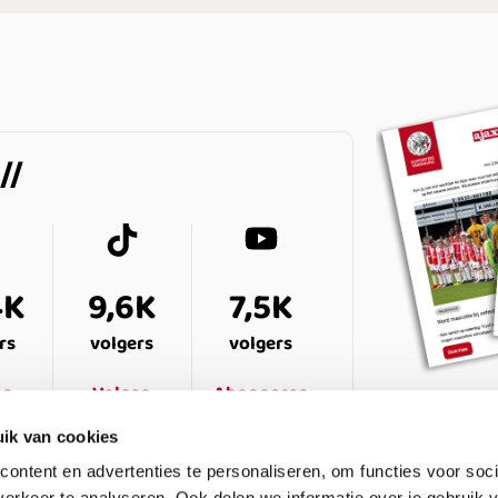
4K
9,6K
7,5K
rs
volgers
volgers
en
Volgen
Abonneren
ik van cookies
ontent en advertenties te personaliseren, om functies voor soci
erkeer te analyseren. Ook delen we informatie over je gebruik v