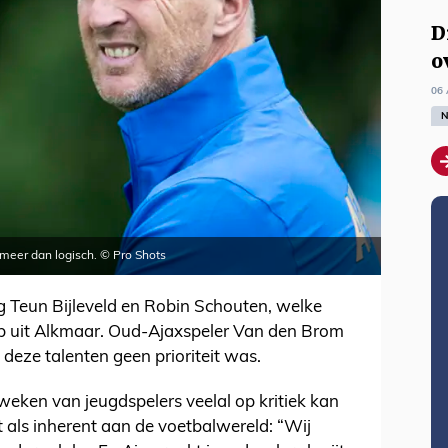
D
o
06 
N
 meer dan logisch. © Pro Shots
g Teun Bijleveld en Robin Schouten, welke
club uit Alkmaar. Oud-Ajaxspeler Van den Brom
deze talenten geen prioriteit was.
eken van jeugdspelers veelal op kritiek kan
t als inherent aan de voetbalwereld: “Wij