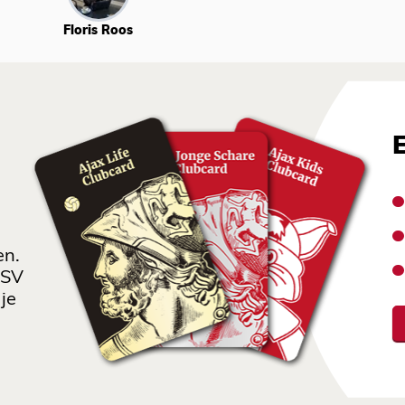
Floris Roos
en.
 SV
je