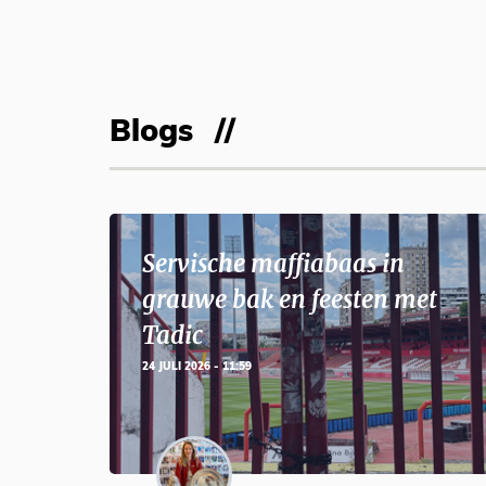
Blogs
Servische maffiabaas in
grauwe bak en feesten met
Tadic
24 JULI 2026 - 11:59