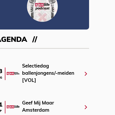
AGENDA
Selectiedag
3
ballenjongens/-meiden
G
[VOL]
Geef Mij Maar
1
Amsterdam
P