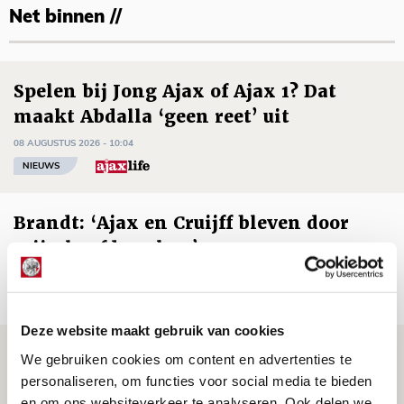
Net binnen //
Spelen bij Jong Ajax of Ajax 1? Dat
maakt Abdalla ‘geen reet’ uit
08 AUGUSTUS 2026 - 10:04
NIEUWS
Brandt: ‘Ajax en Cruijff bleven door
mijn hoofd spoken’
07 AUGUSTUS 2026 - 20:02
NIEUWS
Deze website maakt gebruik van cookies
Míchel geeft blessure-update en
We gebruiken cookies om content en advertenties te
spreekt over Godts, Baas en
personaliseren, om functies voor social media te bieden
en om ons websiteverkeer te analyseren. Ook delen we