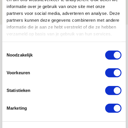
aanwinsten
informatie over je gebruik van onze site met onze
07 AUGUSTUS 2026 - 14:13
partners voor social media, adverteren en analyse. Deze
NIEUWS
partners kunnen deze gegevens combineren met andere
informatie die je aan ze hebt verstrekt of die ze hebben
Bekijk meer
verzameld op basis van je gebruik van hun services.
AGENDA
Toestemmingsselectie
Noodzakelijk
Selectiedag ballenjongens/-meiden
23
[VOL]
AUG
Voorkeuren
11
Geef Mij Maar Amsterdam
Statistieken
SEP
Marketing
Blogs