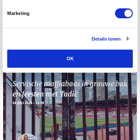
[VOL]
AUG
Marketing
11
Geef Mij Maar Amsterdam
SEP
Details tonen
Blogs
OK
Servische maffiabaas in grauwe bak
en feesten met Tadic
24 JULI 2026 - 11:59