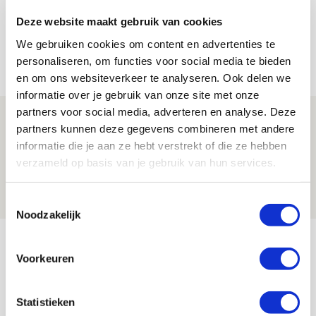
Brandt: ‘Ajax en Cruijff bleven door
Deze website maakt gebruik van cookies
mijn hoofd spoken’
We gebruiken cookies om content en advertenties te
07 AUGUSTUS 2026 - 20:02
personaliseren, om functies voor social media te bieden
NIEUWS
en om ons websiteverkeer te analyseren. Ook delen we
informatie over je gebruik van onze site met onze
partners voor social media, adverteren en analyse. Deze
Míchel geeft blessure-update en
partners kunnen deze gegevens combineren met andere
spreekt over Godts, Baas en
informatie die je aan ze hebt verstrekt of die ze hebben
aanwinsten
verzameld op basis van je gebruik van hun services.
07 AUGUSTUS 2026 - 14:13
NIEUWS
Toestemmingsselectie
Noodzakelijk
Bekijk meer
Voorkeuren
AGENDA
Statistieken
Selectiedag ballenjongens/-meiden
23