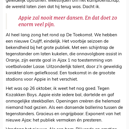
geleidelijk optrainen. Meestrijden om het kampioenschap,
de wereld laten zien dat hij terug was. Dacht ik.
Appie zal nooit meer dansen. En dat doet zo
enorm veel pijn.
Al heel lang zong het rond op De Toekomst. We hebben
een nieuwe Cruijff, eindelijk. Het voorbije seizoen de
bekendheid bij het grote publiek. Met een schijntrap de
tegenstander om laten kukelen, die onnavolgbare assist in
Oranje, zijn eerste goal in Ajax 1 na toestemming van
voetbalvader Lasse. Uitzonderlijk talent, door z’n geweldig
karakter alom geliefkoosd. Een toekomst in de grootste
stadions voor Appie in het verschiet.
Het was op 26 oktober, ik weet het nog goed. Tegen
Kozakken Boys. Appie eiste iedere bal, dartelde en gaf
onmogelijke steekballen. Openingen creëren die helemaal
niemand had gezien. Als een dansende ballerina tussen de
tegenstanders. Gracieus en ongrijpbaar. Exponent van het
nieuwe Ajax: het publiek vermaken én presteren.